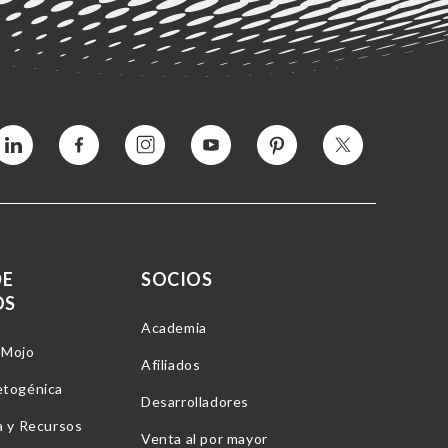
Vimeo
Facebook
Instagram
YouTube
Pinterest
Twitter
DE
SOCIOS
OS
Academia
-Mojo
Afiliados
etogénica
Desarrolladores
a y Recursos
Venta al por mayor