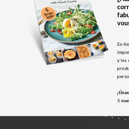
corr
fabu
vous
En Ke
impor
y los
produ
perso
¡Únas
5 nue