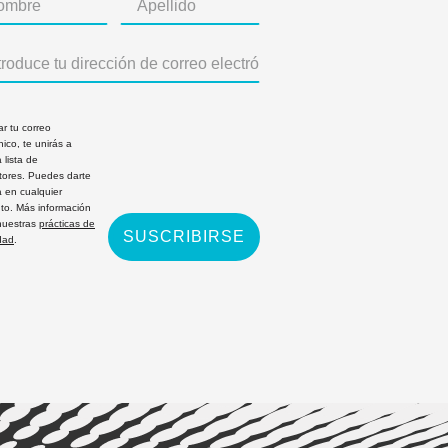
ar tu correo
nico, te unirás a
 lista de
ptores. Puedes darte
a en cualquier
o. Más información
nuestras
prácticas de
SUSCRIBIRSE
dad
.