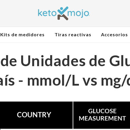
Kits de medidores
Tiras reactivas
Accesorios
 de Unidades de Gl
aís - mmol/L vs mg/