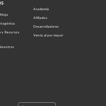
OS
Academia
-Mojo
Afiliados
etogénica
Desarrolladores
a y Recursos
Venta al por mayor
 Nosotros