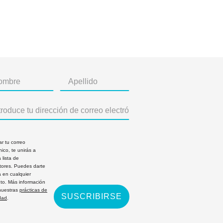
ar tu correo
nico, te unirás a
 lista de
ptores. Puedes darte
a en cualquier
o. Más información
nuestras
prácticas de
SUSCRIBIRSE
dad
.