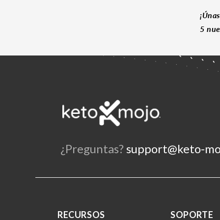
¡Únas
5 nue
¿Preguntas?
support@keto-mo
RECURSOS
SOPORTE