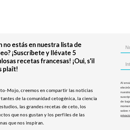
 no estás en nuestra lista de
eo? ¡Suscríbete y llévate 5
losas recetas francesas! ¡Oui, s'il
 plaît!
Al envi
electró
to-Mojo, creemos en compartir las noticias
nuestra
suscri
tantes de la comunidad cetogénica, la ciencia
de baj
 estudios, las grandes recetas de ceto, los
moment
sobre 
ctos que nos gustan y los perfiles de las
privaci
nas que nos inspiran.