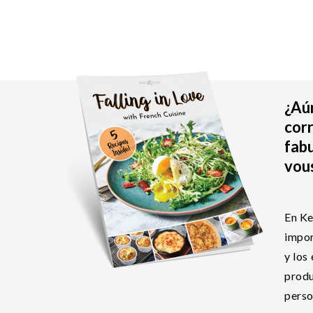
¿Aún
corr
fabu
vous
En Ke
impor
y los
produ
perso