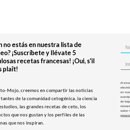
 no estás en nuestra lista de
eo? ¡Suscríbete y llévate 5
losas recetas francesas! ¡Oui, s'il
 plaît!
Al envi
electró
to-Mojo, creemos en compartir las noticias
en nues
suscri
tantes de la comunidad cetogénica, la ciencia
de baj
 estudios, las grandes recetas de ceto, los
moment
sobre 
ctos que nos gustan y los perfiles de las
privaci
nas que nos inspiran.