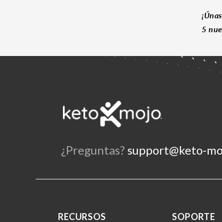
¡Únas
5 nue
¿Preguntas?
support@keto-mo
RECURSOS
SOPORTE