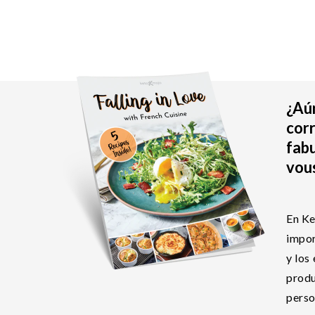
¿Aún
corr
fabu
vous
En Ke
impor
y los
produ
perso