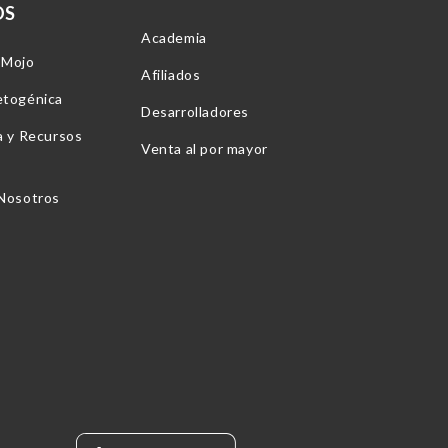
OS
Academia
-Mojo
Afiliados
etogénica
Desarrolladores
a y Recursos
Venta al por mayor
 Nosotros