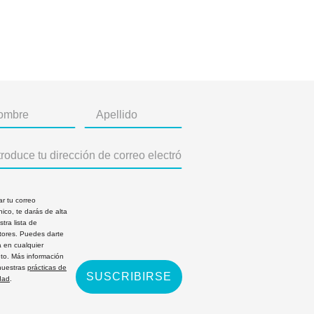
ar tu correo
nico, te darás de alta
tra lista de
ptores. Puedes darte
a en cualquier
o. Más información
nuestras
prácticas de
SUSCRIBIRSE
dad
.