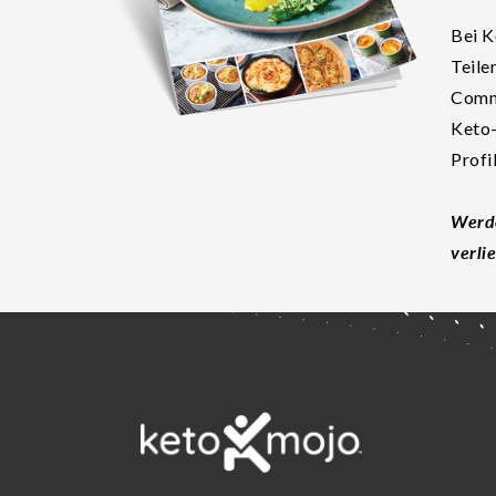
Bei K
Teile
Commu
Keto-
Profi
Werde
verli