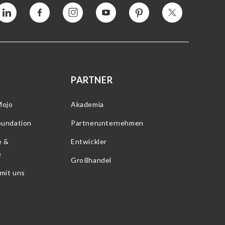
Vimeo
Facebook
Instagram
YouTube
Interesse
Twitter
PARTNER
Mojo
Akademia
oundation
Partnerunternehmen
e &
Entwickler
e
Großhandel
 mit uns