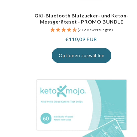
GKI-Bluetooth Blutzucker- und Keton-
Messgeräteset - PROMO BUNDLE
(612 Bewertungen)
Regulärer
€110,09 EUR
Preis
Optionen auswählen