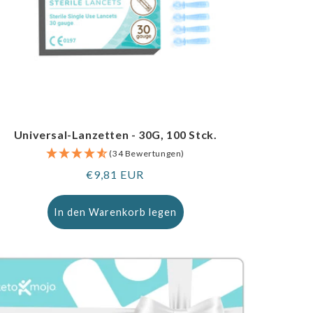
Universal-Lanzetten - 30G, 100 Stck.
(34 Bewertungen)
Regulärer
€9,81 EUR
Preis
In den Warenkorb legen