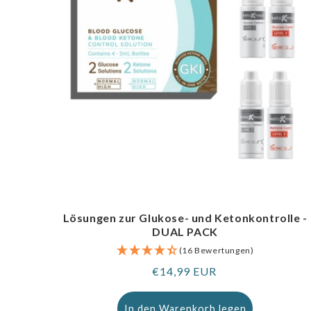
Lösungen zur Glukose- und Ketonkontrolle -
DUAL PACK
(16 Bewertungen)
Regulärer
€14,99 EUR
Preis
In den Warenkorb legen