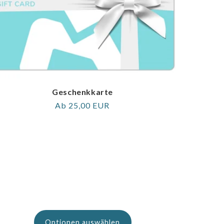
Geschenkkarte
Regulärer
Ab 25,00 EUR
Preis
Optionen auswählen