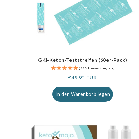
GKI-Keton-Teststreifen (60er-Pack)
(115 Bewertungen)
Regulärer
€49,92 EUR
Preis
In den Warenkorb legen