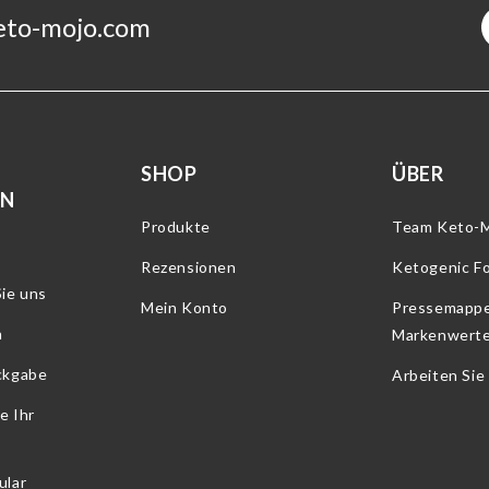
eto-mojo.com
SHOP
ÜBER
RN
Produkte
Team Keto-
Rezensionen
Ketogenic F
ie uns
Mein Konto
Pressemapp
n
Markenwert
ckgabe
Arbeiten Sie
e Ihr
ular