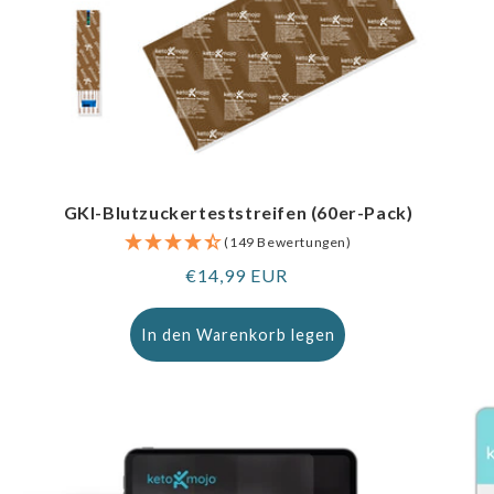
GKI-Blutzuckerteststreifen (60er-Pack)
(149 Bewertungen)
Regulärer
€14,99 EUR
Preis
In den Warenkorb legen