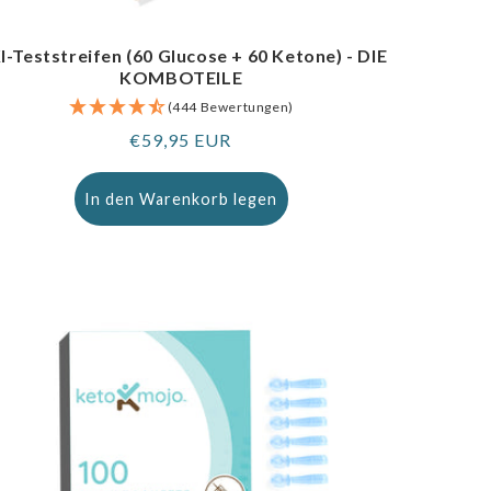
I-Teststreifen (60 Glucose + 60 Ketone) - DIE
KOMBOTEILE
(444 Bewertungen)
Regulärer
€59,95 EUR
Preis
In den Warenkorb legen