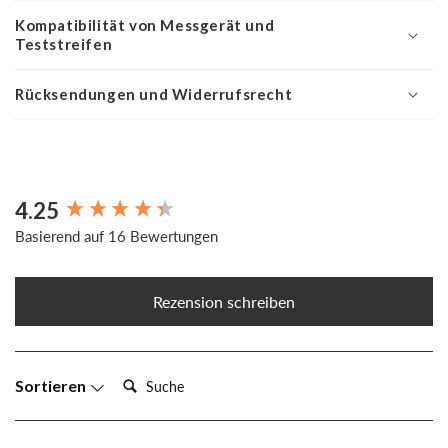
Kompatibilität von Messgerät und
Teststreifen
Rücksendungen und Widerrufsrecht
4.25
New content loaded
Basierend auf 16 Bewertungen
Rezension schreiben
Suche:
Sortieren