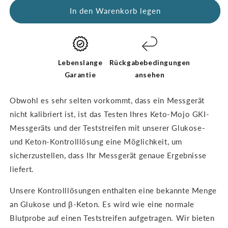
Glucose
Menge
In den Warenkorb legen
&
für
Ketone
Glucose
Control
&
Solutions
Ketone
-
Control
Lebenslange
Rückgabebedingungen
THE
Solutions
Garantie
ansehen
DUAL
-
PACK
THE
Obwohl es sehr selten vorkommt, dass ein Messgerät
DUAL
nicht kalibriert ist,
ist das Testen Ihres Keto-Mojo GKI-
PACK
Messgeräts und der Teststreifen mit unserer Glukose-
und Keton-Kontrolllösung eine Möglichkeit, um
sicherzustellen, dass Ihr Messgerät
genaue Ergebnisse
liefert.
Unsere Kontrolllösungen enthalten eine bekannte Menge
an Glukose und β-Keton.
Es wird wie eine normale
Blutprobe auf einen Teststreifen aufgetragen. Wir bieten