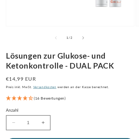
Medien
M
1
2
im
i
von
1
/
2
Modal
M
öffnen
ö
Lösungen zur Glukose- und
Ketonkontrolle - DUAL PACK
Regulärer
€14,99 EUR
Preis
Preis inkl. MwSt.
Versandkosten
werden an der Kasse berechnet.
(16 Bewertungen)
Anzahl
Menge
Erhöhen
verringern
Sie
für
die