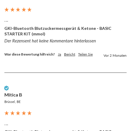
...
GKI-Bluetooth Blutzuckermessgerät & Ketone - BASIC
STARTER KIT (mmol)
Der Rezensent hat keine Kommentare hinterlassen
War diese Bewertung hilfreich?
Ja
Bericht
Teilen Sie
Vor 2 Monaten
Verifizierter Kunde
Mitica B
Brüssel, BE
...