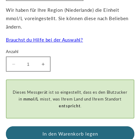
Wir haben für Ihre Region (Niederlande) die Einheit
mmol/L voreingestellt. Sie können diese nach Belieben
ändern.
Brauchst du Hilfe bei der Auswahl?
Anzahl
Menge
Anzahl
verringern
erhöhen
für
für
GKI-
GKI-
Dieses Messgerät ist so eingestellt, dass es den Blutzucker
Bluetooth
Bluetooth
Blutzucker-
Blutzucker-
in
mmol/L
misst, was Ihrem Land und Ihrem Standort
und
und
entspricht
.
Ketonmessgerät
Ketonmessgerät
-
-
BASIC
BASIC
STARTER
STARTER
In den Warenkorb legen
KIT
KIT