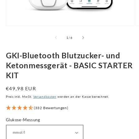
Medien
M
1
2
im
i
von
1
/
6
Modal
M
öffnen
ö
GKI-Bluetooth Blutzucker- und
Ketonmessgerät - BASIC STARTER
KIT
Regulärer
€49,98 EUR
Preis
Preis inkl. MwSt.
Versandkosten
werden an der Kasse berechnet.
(332 Bewertungen)
Glukose-Messung