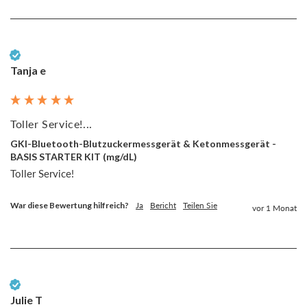
Verifizierter Kunde
Tanja e
Toller Service!...
GKI-Bluetooth-Blutzuckermessgerät & Ketonmessgerät -
BASIS STARTER KIT (mg/dL)
Toller Service!
War diese Bewertung hilfreich?
Ja
Bericht
Teilen Sie
vor 1 Monat
Verifizierter Kunde
Julie T