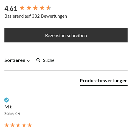
4.61
New content loaded
Basierend auf 332 Bewertungen
Rezension schreiben
Suche:
Sortieren
Produktbewertungen
Verifizierter Kunde
M t
Zürich, CH