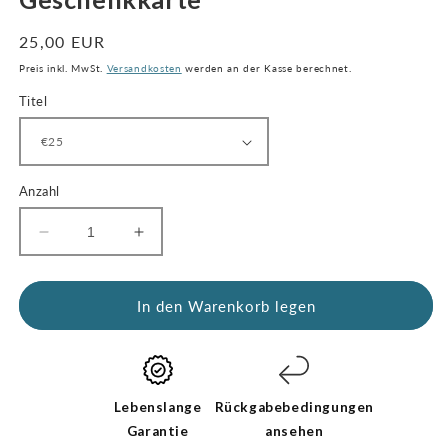
öffnen
Regulärer
25,00 EUR
Preis
Preis inkl. MwSt.
Versandkosten
werden an der Kasse berechnet.
Titel
Anzahl
Menge
Menge
für
für
Geschenkkarte
Geschenkkarte
verringern
erhöhen
In den Warenkorb legen
Lebenslange
Rückgabebedingungen
Garantie
ansehen