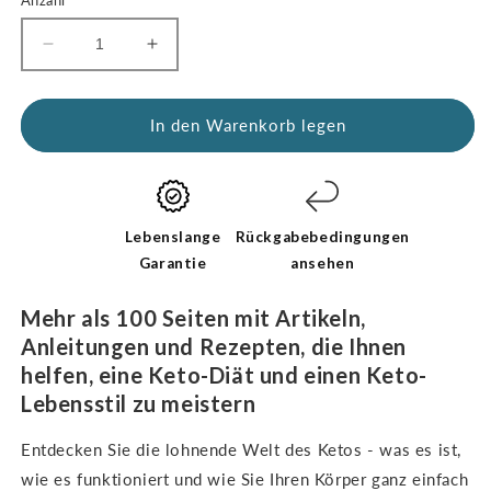
Reduzieren
Anzahl
Sie
erhöhen
die
für
Menge
Kickstart
In den Warenkorb legen
für
Guide:
Kickstart
Keto
Guide:
for
Keto
Beginners
für
(digitales
Lebenslange
Rückgabebedingungen
Einsteiger
E-
Garantie
ansehen
(digitales
Book
E-
-
Mehr als 100 Seiten mit Artikeln,
Book
nur
Anleitungen und Rezepten, die Ihnen
-
auf
helfen, eine Keto-Diät und einen Keto-
nur
Englisch)
auf
Lebensstil zu meistern
Englisch)
Entdecken Sie die lohnende Welt des Ketos - was es ist,
wie es funktioniert und wie Sie Ihren Körper ganz einfach