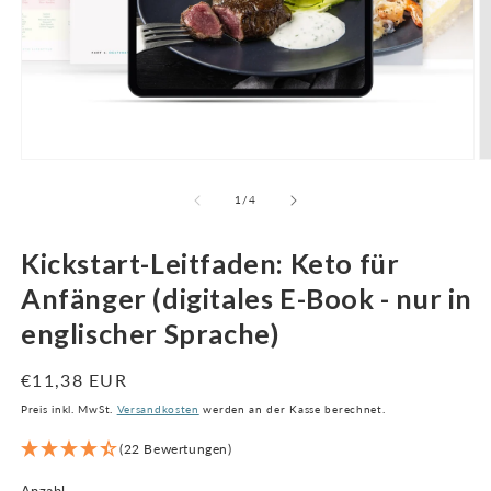
Medien
M
1
2
im
i
von
1
/
4
Modal
M
öffnen
ö
Kickstart-Leitfaden: Keto für
Anfänger (digitales E-Book - nur in
englischer Sprache)
Regulärer
€11,38 EUR
Preis
Preis inkl. MwSt.
Versandkosten
werden an der Kasse berechnet.
(22 Bewertungen)
Anzahl