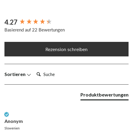
4.27
New content loaded
Basierend auf 22 Bewertungen
Rezension schreiben
Suche:
Sortieren
Produktbewertungen
Verifizierter Kunde
Anonym
Slowenien