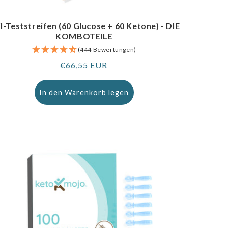
I-Teststreifen (60 Glucose + 60 Ketone) - DIE
KOMBOTEILE
(444 Bewertungen)
Regulärer
€66,55 EUR
Preis
In den Warenkorb legen