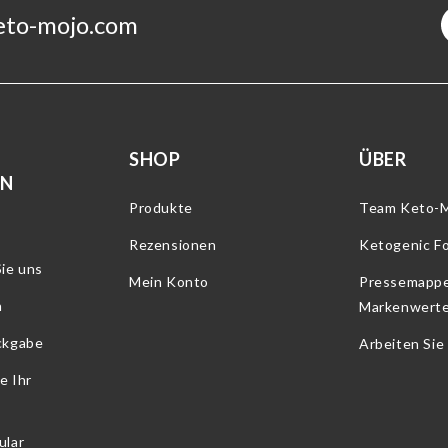
eto-mojo.com
SHOP
ÜBER
RN
Produkte
Team Keto-
Rezensionen
Ketogenic F
ie uns
Mein Konto
Pressemapp
n
Markenwert
ckgabe
Arbeiten Sie
e Ihr
ular