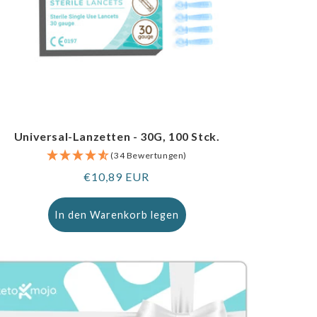
Universal-Lanzetten - 30G, 100 Stck.
(34 Bewertungen)
Regulärer
€10,89 EUR
Preis
In den Warenkorb legen