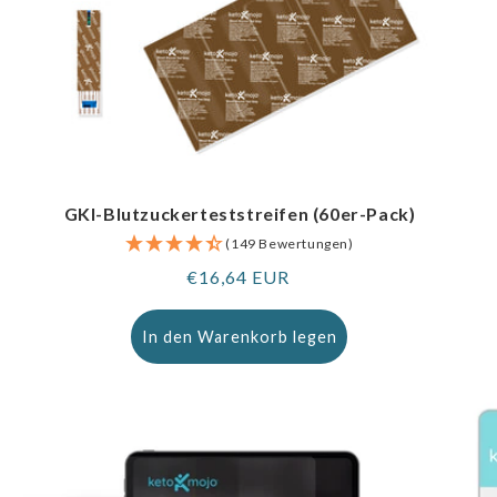
GKI-Blutzuckerteststreifen (60er-Pack)
(149 Bewertungen)
Regulärer
€16,64 EUR
Preis
In den Warenkorb legen