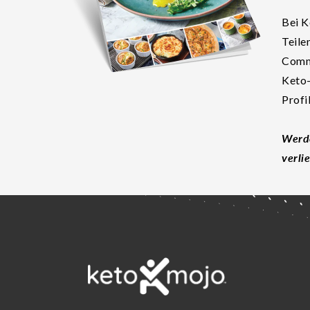
Bei K
Teile
Commu
Keto-
Profi
Werde
verli