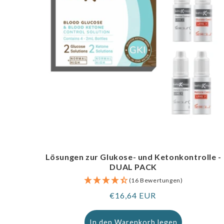
Lösungen zur Glukose- und Ketonkontrolle -
DUAL PACK
(16 Bewertungen)
Regulärer
€16,64 EUR
Preis
In den Warenkorb legen