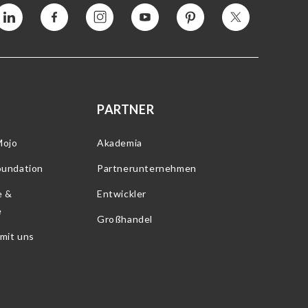
Vimeo
Facebook
Instagram
YouTube
Interesse
Twitter
PARTNER
Mojo
Akademia
oundation
Partnerunternehmen
e &
Entwickler
e
Großhandel
 mit uns