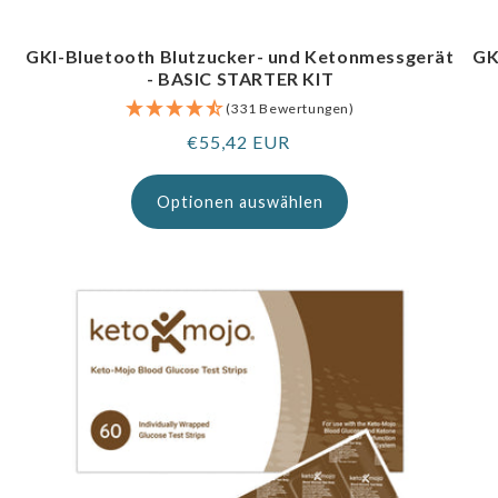
GKI-Bluetooth Blutzucker- und Ketonmessgerät
GK
- BASIC STARTER KIT
(331 Bewertungen)
Regulärer
€55,42 EUR
Preis
Optionen auswählen