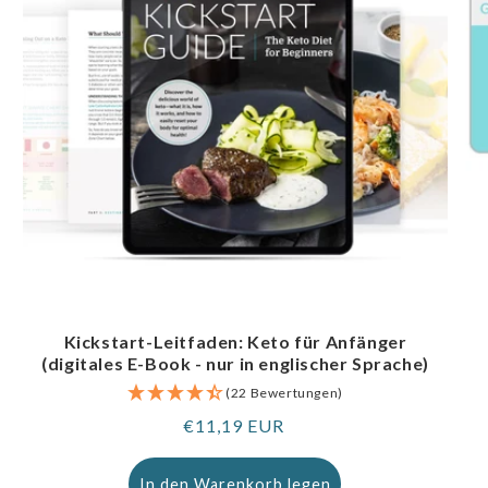
Kickstart-Leitfaden: Keto für Anfänger
(digitales E-Book - nur in englischer Sprache)
(22 Bewertungen)
Regulärer
€11,19 EUR
Preis
In den Warenkorb legen