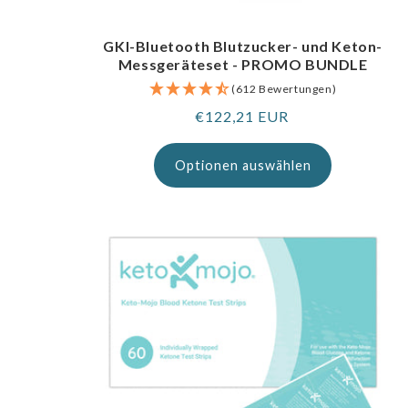
GKI-Bluetooth Blutzucker- und Keton-
Messgeräteset - PROMO BUNDLE
(612 Bewertungen)
Regulärer
€122,21 EUR
Preis
Optionen auswählen