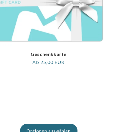
Geschenkkarte
Regulärer
Ab 25,00 EUR
Preis
Optionen auswählen