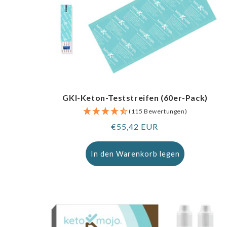
GKI-Keton-Teststreifen (60er-Pack)
(115 Bewertungen)
Regulärer
€55,42 EUR
Preis
In den Warenkorb legen