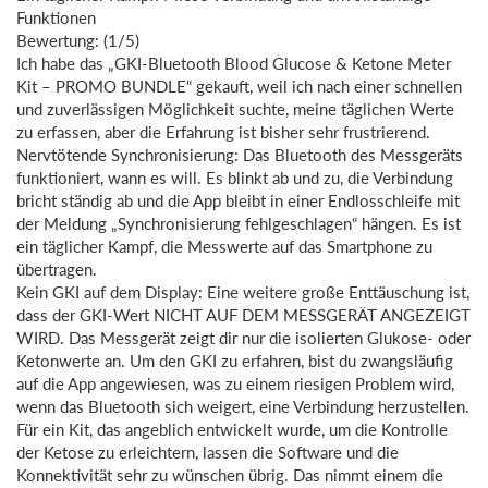
Funktionen

Bewertung: (1/5)

Ich habe das „GKI-Bluetooth Blood Glucose & Ketone Meter 
Kit – PROMO BUNDLE“ gekauft, weil ich nach einer schnellen 
und zuverlässigen Möglichkeit suchte, meine täglichen Werte 
zu erfassen, aber die Erfahrung ist bisher sehr frustrierend.

Nervtötende Synchronisierung: Das Bluetooth des Messgeräts 
funktioniert, wann es will. Es blinkt ab und zu, die Verbindung 
bricht ständig ab und die App bleibt in einer Endlosschleife mit 
der Meldung „Synchronisierung fehlgeschlagen“ hängen. Es ist 
ein täglicher Kampf, die Messwerte auf das Smartphone zu 
übertragen.

Kein GKI auf dem Display: Eine weitere große Enttäuschung ist, 
dass der GKI-Wert NICHT AUF DEM MESSGERÄT ANGEZEIGT 
WIRD. Das Messgerät zeigt dir nur die isolierten Glukose- oder 
Ketonwerte an. Um den GKI zu erfahren, bist du zwangsläufig 
auf die App angewiesen, was zu einem riesigen Problem wird, 
wenn das Bluetooth sich weigert, eine Verbindung herzustellen.

Für ein Kit, das angeblich entwickelt wurde, um die Kontrolle 
der Ketose zu erleichtern, lassen die Software und die 
Konnektivität sehr zu wünschen übrig. Das nimmt einem die 