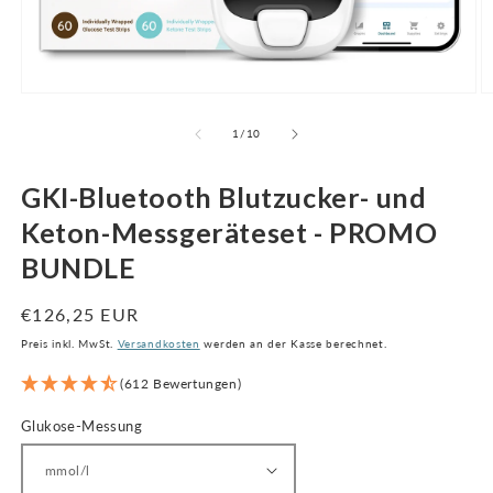
Medien
M
1
2
im
i
von
1
/
10
Modal
M
öffnen
ö
GKI-Bluetooth Blutzucker- und
Keton-Messgeräteset - PROMO
BUNDLE
Regulärer
€126,25 EUR
Preis
Preis inkl. MwSt.
Versandkosten
werden an der Kasse berechnet.
(612 Bewertungen)
Glukose-Messung