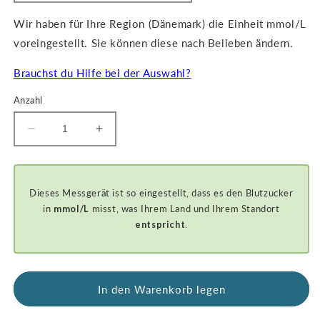
Wir haben für Ihre Region (Dänemark) die Einheit mmol/L
voreingestellt. Sie können diese nach Belieben ändern.
Brauchst du Hilfe bei der Auswahl?
Anzahl
Reduzieren
Anzahl
Sie
erhöhen
die
für
Stückzahl
GKI-
Dieses Messgerät ist so eingestellt, dass es den Blutzucker
für
Bluetooth
GKI-
Blutzucker-
in
mmol/L
misst, was Ihrem Land und Ihrem Standort
Bluetooth
und
entspricht
.
Blutzucker-
Ketonmessgeräteset
und
-
Keton-
PROMO
Messgeräteset
BUNDLE
In den Warenkorb legen
-
PROMO