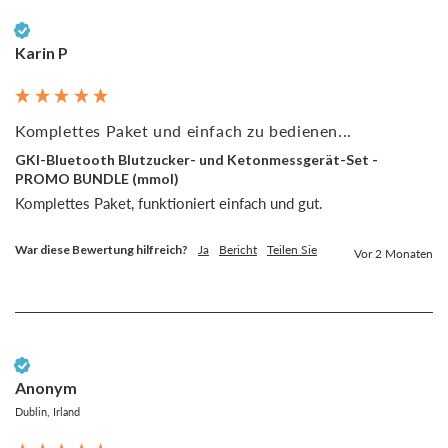
Verifizierter Kunde
Karin P
Komplettes Paket und einfach zu bedienen...
GKI-Bluetooth Blutzucker- und Ketonmessgerät-Set -
PROMO BUNDLE (mmol)
Komplettes Paket, funktioniert einfach und gut.
War diese Bewertung hilfreich?
Ja
Bericht
Teilen Sie
Vor 2 Monaten
Verifizierter Kunde
Anonym
Dublin, Irland