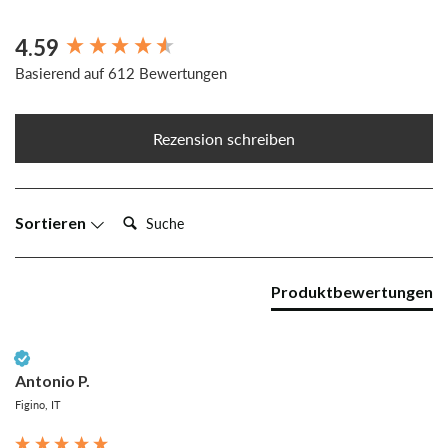
4.59
New content loaded
Basierend auf 612 Bewertungen
Rezension schreiben
Suche:
Sortieren
Produktbewertungen
Verifizierter Kunde
Antonio P.
Figino, IT