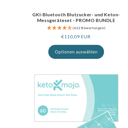
GKI-Bluetooth Blutzucker- und Keton-
Messgeräteset - PROMO BUNDLE
(612 Bewertungen)
Regulärer
€110,09 EUR
Preis
Optionen auswählen