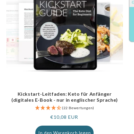
Kickstart-Leitfaden: Keto für Anfänger
(digitales E-Book - nur in englischer Sprache)
(22 Bewertungen)
Regulärer
€10,08 EUR
Preis
In den Warenkorb legen