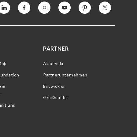
Vimeo
Facebook
Instagram
YouTube
Interesse
Twitter
PARTNER
Mojo
Akademia
oundation
Partnerunternehmen
e &
Entwickler
e
Großhandel
 mit uns