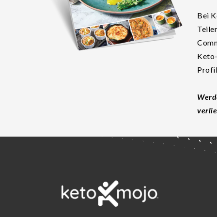
Bei K
Teile
Commu
Keto-
Profi
Werde
verli