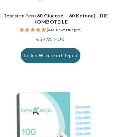
I-Teststreifen (60 Glucose + 60 Ketone) - DIE
KOMBOTEILE
(445 Bewertungen)
Regulärer
€59,95 EUR
Preis
In den Warenkorb legen