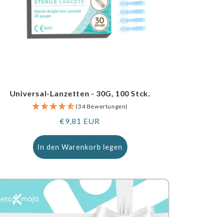
Universal-Lanzetten - 30G, 100 Stck.
(34 Bewertungen)
Regulärer
€9,81 EUR
Preis
In den Warenkorb legen