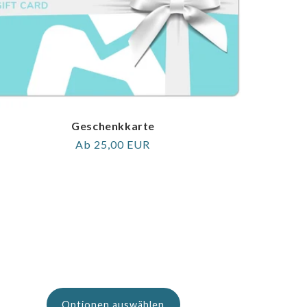
Geschenkkarte
Regulärer
Ab 25,00 EUR
Preis
Optionen auswählen