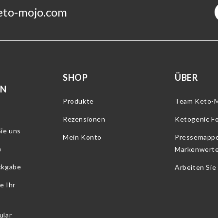
eto-mojo.com
SHOP
ÜBER
RN
Produkte
Team Keto-
Rezensionen
Ketogenic F
ie uns
Mein Konto
Pressemapp
n
Markenwert
ckgabe
Arbeiten Sie
e Ihr
ular