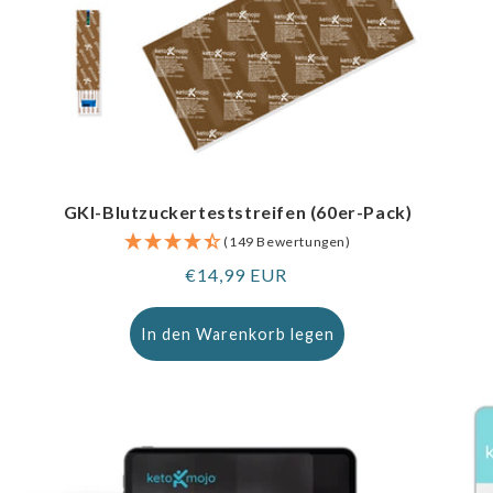
GKI-Blutzuckerteststreifen (60er-Pack)
(149 Bewertungen)
Regulärer
€14,99 EUR
Preis
In den Warenkorb legen