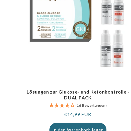
Lösungen zur Glukose- und Ketonkontrolle -
DUAL PACK
(16 Bewertungen)
Regulärer
€14,99 EUR
Preis
In den Warenkorb legen