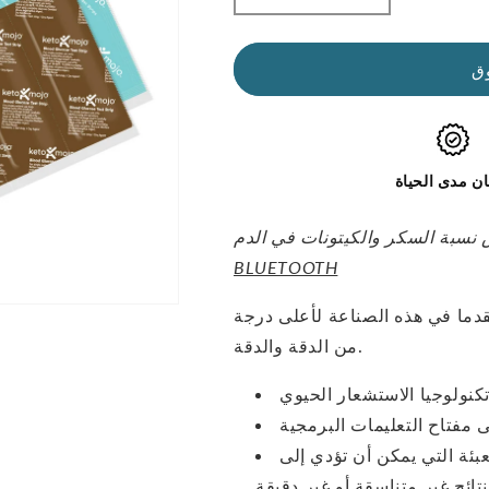
كمية
الكمية
شرائط
لشرائط
ق
اختبار
اختبار
GKI
GKI
(60
(60
جلوكوز
جلوكوز
+
+
ن مدى الحياة
60
60
كيتونات)
كيتونات)
-
-
حزمة
حزمة
BLUETOOTH
التحرير
التحرير
والسرد
والسرد
تقدما في هذه الصناعة لأعلى درجة
من الدقة والدقة.
عبئة التي يمكن أن تؤدي إلى
دقيقة.