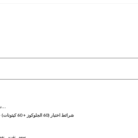
شرائط سهلة الاستخدام...
GKI شرائط اختبار (60 الجلوكوز + 60 كيتونات) - حزمة التحرير والسرد
سهم
تقرير
نعم