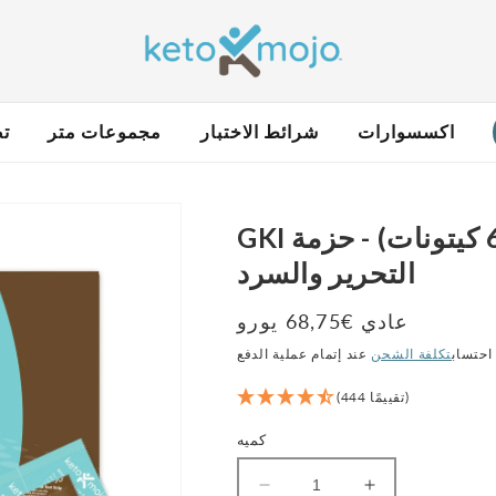
اكسسوارات
شرائط الاختبار
مجموعات متر
تص
GKI شرائط اختبار (60 الجلوكوز + 60 كيتونات) - حزمة
التحرير والسرد
عادي €68,75 يورو
سعر
احتساب
تكلفة الشحن
(444 تقييمًا)
كميه
زيادة
تقليل