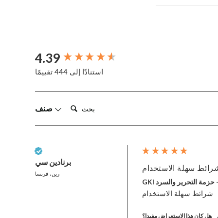
4.39
New content loaded
استنادًا إلى 444 تقييمًا
بحث:
صنف
عميل تم التحقق منه
برنادين سي
رين، فرنسا
شرائط سهلة الاستخدام
هل كان هذا الاستعراض مفيدا؟