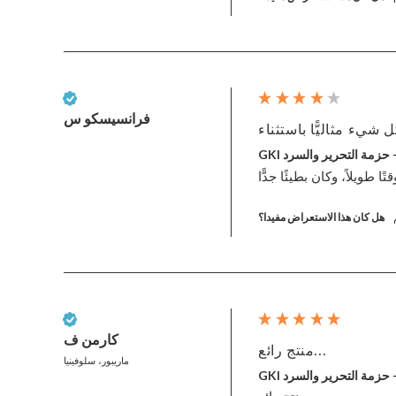
عميل تم التحقق منه
فرانسيسكو س
هل كان هذا الاستعراض مفيدا؟
عميل تم التحقق منه
كارمن ف
منتج رائع...
ماريبور، سلوفينيا