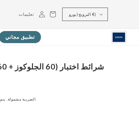
تسجيل
عربه
تعليمات
النرويج (يورو €)
الدخول
تطبيق مجاني
عند إتمام عملية الدفع.
الضريبة مشمولة. يتم 