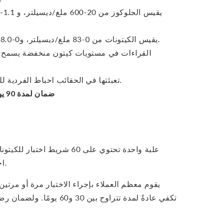
النتائج في 10 ثانية.
يقيس الكيتونات من 0-83 ملغ/ديسيلتر، و0-8.0 مليمول.
القراءات في مستويات كيتون منخفضة يسمح ل
تعبئتها في الحقائب احباط الفردية للعقم ومدة الصلاحية الممتدة.
ضمان لمدة 90 يومًا
اختبار للجلوكوز مغلفة بشكل فردي.
يقوم معظم العملاء بإجراء الاختبار مرة أو مرتين ي
تكفي عادةً لمدة تتراوح بين 30 و60 يومًا. ولضمان رضاكم، نقدم