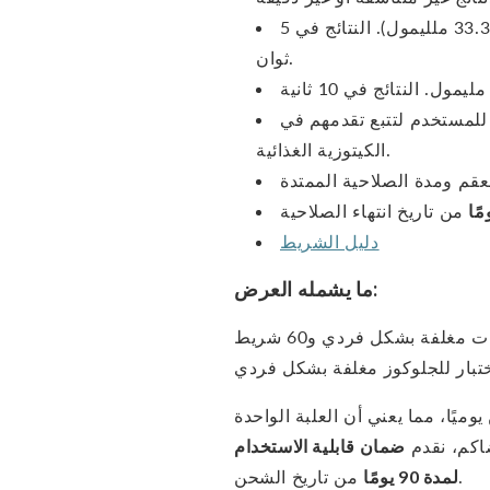
يقيس الجلوكوز من 20-600 ملغ/ديسيلتر، و 1.1-33.3 ملليمول). النتائج في 5
ثوان.
لمستخدم لتتبع تقدمهم في
الكيتوزية الغذائية.
من تاريخ انتهاء الصلاحية
دليل الشريط
ما يشمله العرض:
علبة واحدة تحتوي على 60 شريط اختبار للكيتونات مغلفة بشكل فردي و60 شريط
وميًا، مما يعني أن العلبة الواحدة
ضمان قابلية الاستخدام
من تاريخ الشحن.
لمدة 90 يومًا