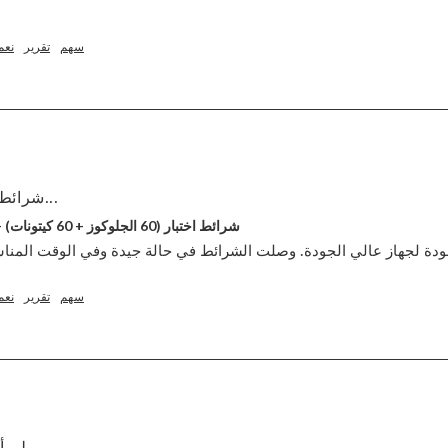
سهم
تقرير
نعم
شرائط اختبار عالية الجودة لـ...
GKI شرائط اختبار (60 الجلوكوز + 60 كيتونات) - حزمة التحرير والسرد
سهم
تقرير
نعم
لم أواجه أي مشكلة قط أو...