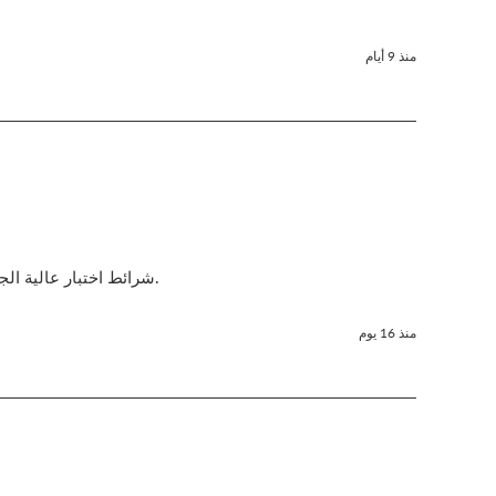
منذ 9 أيام
شرائط اختبار عالية الجودة لجهاز عالي الجودة. وصلت الشرائط في حالة جيدة وفي الوقت المناسب. سأشتريها مرة أخرى.
منذ 16 يوم