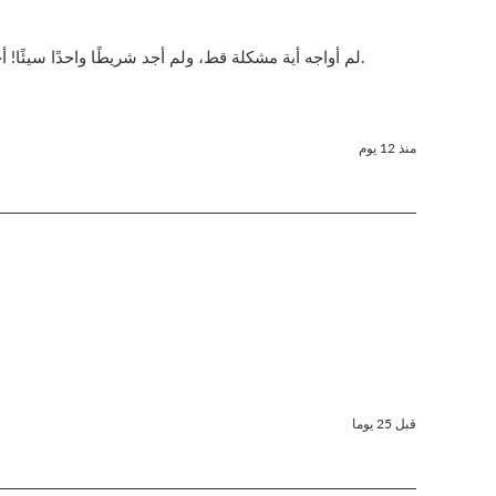
لم أواجه أية مشكلة قط، ولم أجد شريطًا واحدًا سيئًا! أحب الغلاف الجديد الذي يحتوي على فتحة طولية، لأنه أسهل في الفتح مقارنةً بتصميم الغلاف القديم.
منذ 12 يوم
قبل 25 يوما