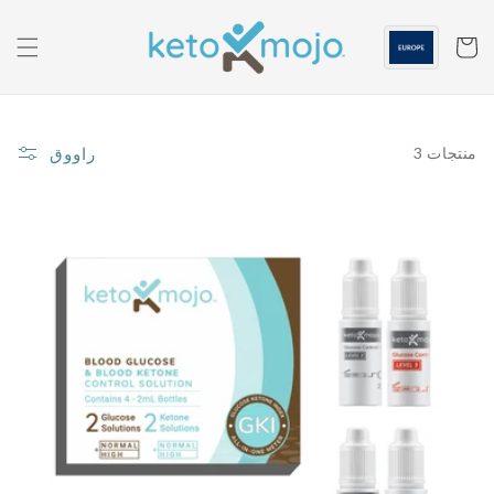
الانتقال
إلى
المحتوى
عربه
راووق
3 منتجات