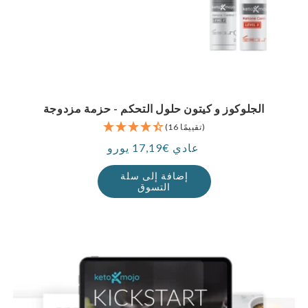
الجلوكوز و كيتون حلول التحكم - حزمة مزدوجة
(16 تقييمًا)
عادي €17,19 يورو
سعر
إضافة إلى سلة
التسوق