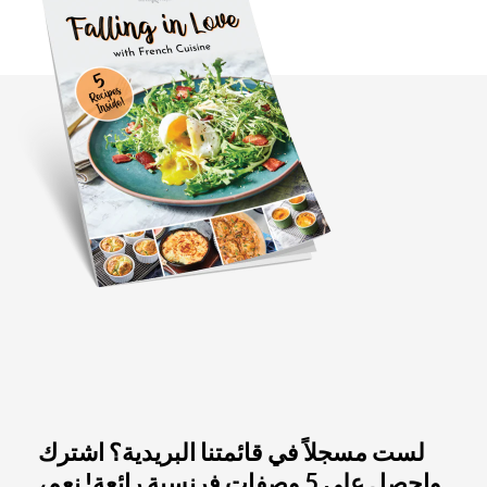
لست مسجلاً في قائمتنا البريدية؟ اشترك
واحصل على 5 وصفات فرنسية رائعة! نعم،