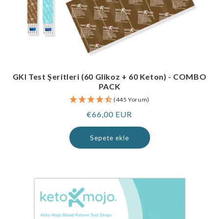
GKI Test Şeritleri (60 Glikoz + 60 Keton) - COMBO
PACK
(445 Yorum)
Normal
€66,00 EUR
fiyat
Sepete ekle