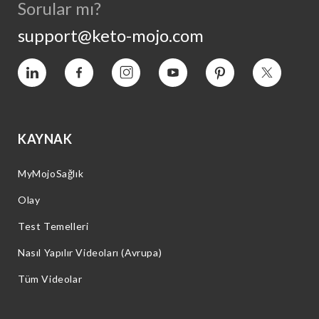
Sorular mı?
support@keto-mojo.com
Vimeo
Facebook
Instagram
YouTube
Pinterest
Heyecan
KAYNAK
MyMojoSağlık
Olay
Test Temelleri
Nasıl Yapılır Videoları (Avrupa)
Tüm Videolar