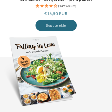
(149 Yorum)
Normal
€16,50 EUR
fiyat
Sepete ekle