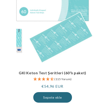
GKI Keton Test Şeritleri (60'lı paket)
(115 Yorum)
Normal
€54,96 EUR
fiyat
Sepete ekle