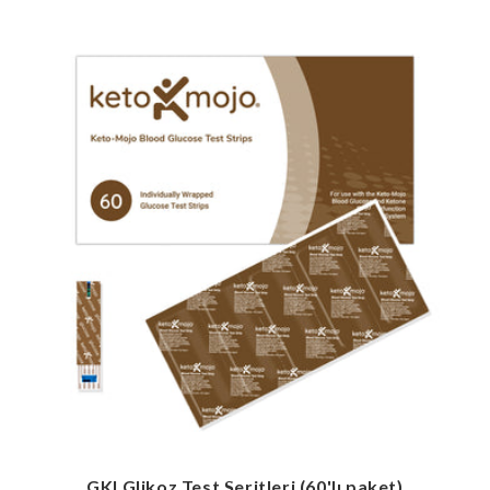
GKI Glikoz Test Şeritleri (60'lı paket)