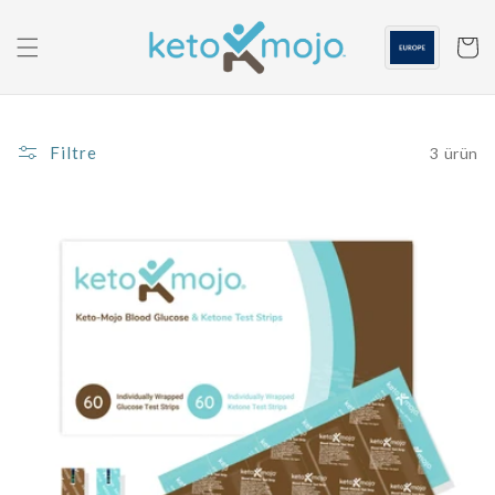
İçeriğe
geç
Sepeti
Filtre
3 ürün