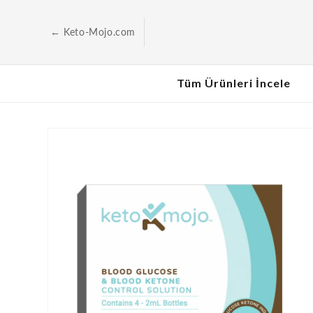
İçeriğe
geç
← Keto-Mojo.com
Tüm Ürünleri İncele
Ürün
bilgilerine
geç