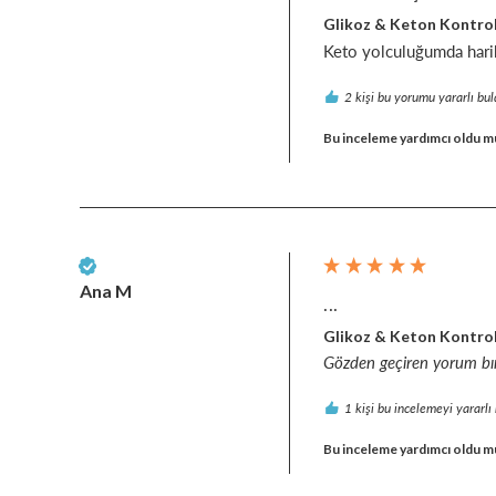
Glikoz & Keton Kontro
Keto yolculuğumda harika
2 kişi bu yorumu yararlı bul
Bu inceleme yardımcı oldu m
Doğrulanmış Müşteri
Ana M
...
Glikoz & Keton Kontro
Gözden geçiren yorum b
1 kişi bu incelemeyi yararlı
Bu inceleme yardımcı oldu m