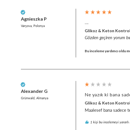
Doğrulanmış Müşteri
Agnieszka P
...
Varşova, Polonya
Glikoz & Keton Kontro
Gözden geçiren yorum b
Bu inceleme yardımcı oldu m
Doğrulanmış Müşteri
Alexander G
Ne yazık ki bana sadec
Grünwald, Almanya
Glikoz & Keton Kontro
Maalesef bana sadece tes
1 kişi bu incelemeyi yararlı