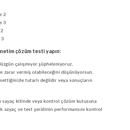
ye 2
ye 3
 2
 3
enetim çözüm testi yapın:
 düzgün çalışmıyor şüpheleniyoruz.
e zarar vermiş olabileceğini düşünüyorsun.
settiğinizle tutarlı değildir veya sonuçların
.
 sayaç kitinde veya kontrol çözüm kutusuna
rak sayaç ve test şeridinin performansını kontrol