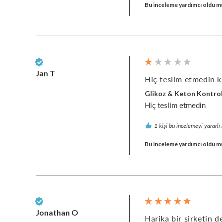
Bu inceleme yardımcı oldu m
Doğrulanmış Müşteri
Jan T
Hiç teslim etmedin ki
Glikoz & Keton Kontro
Hiç teslim etmedin 
1 kişi bu incelemeyi yararlı
Bu inceleme yardımcı oldu m
Doğrulanmış Müşteri
Jonathan O
Harika bir şirketin de