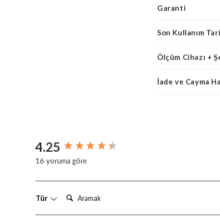
Garanti
Son Kullanım Tari
Ölçüm Cihazı + Ş
İade ve Cayma H
4.25
New content loaded
16 yoruma göre
Arayın:
Tür