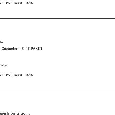
u?
Evet
Rapor
Paylaş
...
l Çözümleri - ÇİFT PAKET
 buldu.
u?
Evet
Rapor
Paylaş
ğerli bir aracı...