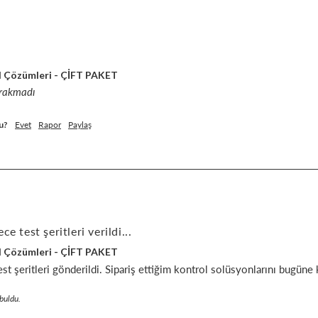
l Çözümleri - ÇİFT PAKET
ırakmadı
u?
Evet
Rapor
Paylaş
e test şeritleri verildi...
l Çözümleri - ÇİFT PAKET
t şeritleri gönderildi. Sipariş ettiğim kontrol solüsyonlarını bugüne
 buldu.