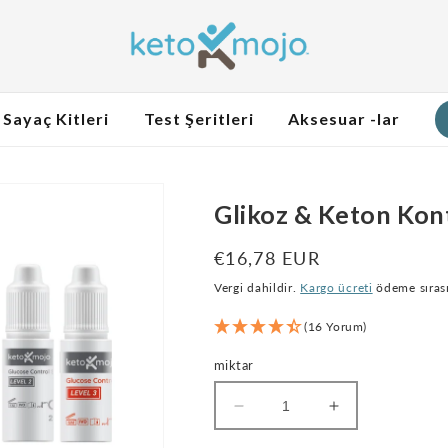
Sayaç Kitleri
Test Şeritleri
Aksesuar -lar
Glikoz & Keton Kon
Normal
€16,78 EUR
fiyat
Vergi dahildir.
Kargo ücreti
ödeme sırası
(16 Yorum)
miktar
Glikoz
Glikoz
ve
ve