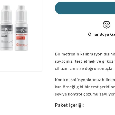
Keton
Keton
Kontrol
Kontrol
Solüsyonları
Çözümleri
için
için
miktarı
miktarı
azaltın
artırın
-
-
Ömür Boyu Ga
ÇİFT
ÇİFT
PAKET
PAKET
Bir metrenin kalibrasyon dışın
sayacınızı test etmek ve gliko
cihazınızın
size doğru sonuçlar 
Kontrol solüsyonlarımız bilinen
kan örneği gibi bir test şeridin
seviye kontrol çözümü sa¤liyor
Paket İçeriği: