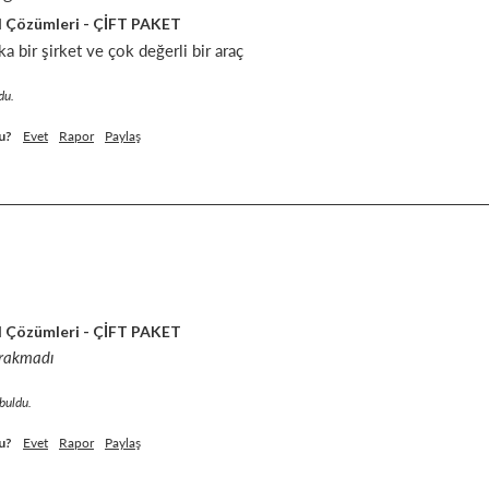
l Çözümleri - ÇİFT PAKET
 bir şirket ve çok değerli bir araç
du.
u?
Evet
Rapor
Paylaş
l Çözümleri - ÇİFT PAKET
ırakmadı
 buldu.
u?
Evet
Rapor
Paylaş