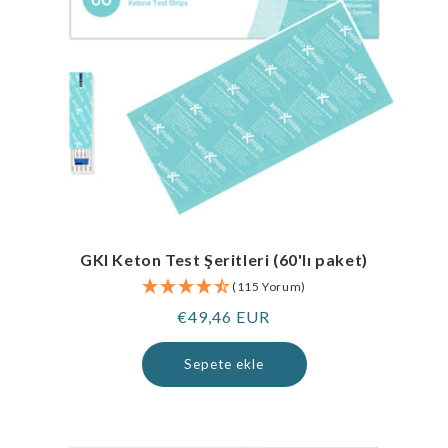
GKI Keton Test Şeritleri (60'lı paket)
(115 Yorum)
Normal
€49,46 EUR
fiyat
Sepete ekle