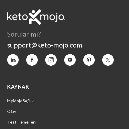
Sorular mı?
support@keto-mojo.com
Vimeo
Facebook
Instagram
YouTube
Pinterest
Heyecan
KAYNAK
MyMojoSağlık
Olay
Test Temelleri