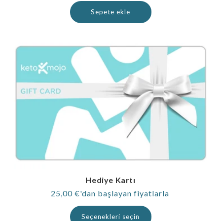
fiyat
Sepete ekle
Hediye Kartı
Normal
25,00 €'dan başlayan fiyatlarla
fiyat
Seçenekleri seçin