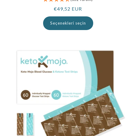
Normal
€49,52 EUR
fiyat
Seçenekleri seçin