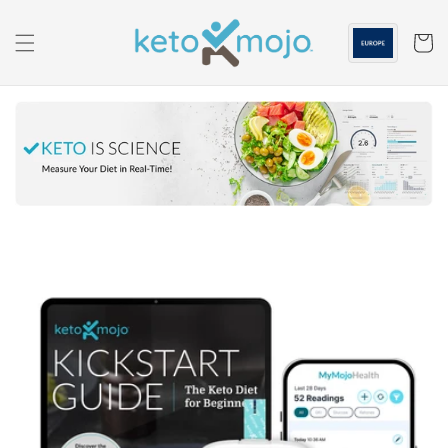
İçeriğe
geç
Sepeti