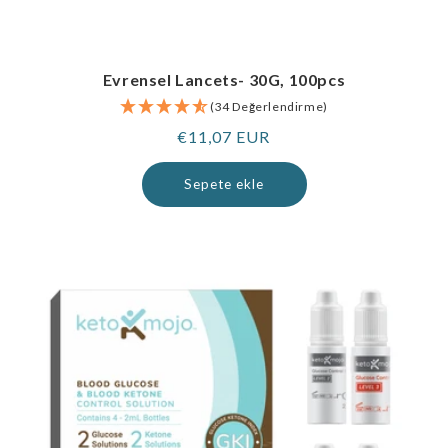
Evrensel Lancets- 30G, 100pcs
(34 Değerlendirme)
Normal
€11,07 EUR
fiyat
Sepete ekle