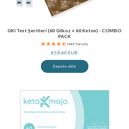
GKI Test Şeritleri (60 Glikoz + 60 Keton) - COMBO
PACK
(445 Yorum)
Normal
€59,40 EUR
fiyat
Sepete ekle