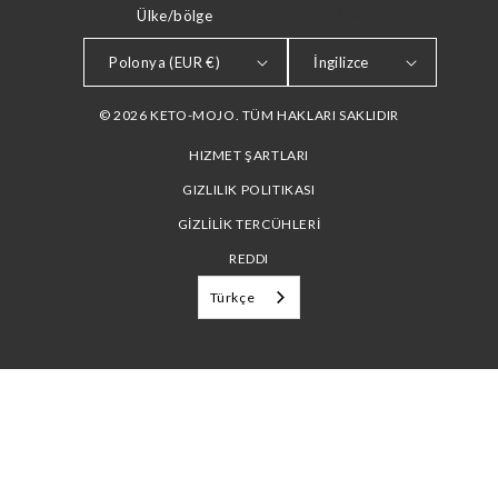
Ülke/bölge
DIL
Polonya (EUR €)
İngilizce
© 2026 KETO-MOJO. TÜM HAKLARI SAKLIDIR
HIZMET ŞARTLARI
GIZLILIK POLITIKASI
GİZLİLİK TERCÜHLERİ
REDDI
Türkçe