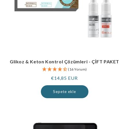
Glikoz & Keton Kontrol Çözümleri - ÇİFT PAKET
(16 Yorum)
Normal
€14,85 EUR
fiyat
Sepete ekle