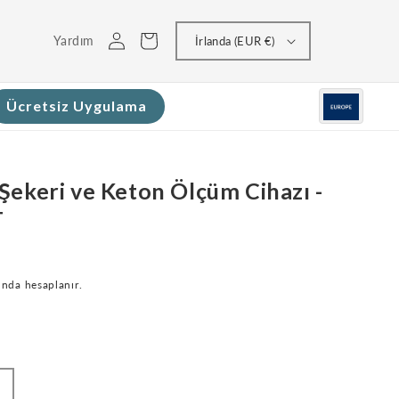
Giriş
Sepeti
Yardım
İrlanda (EUR €)
yap
Ücretsiz Uygulama
Şekeri ve Keton Ölçüm Cihazı -
T
nda hesaplanır.