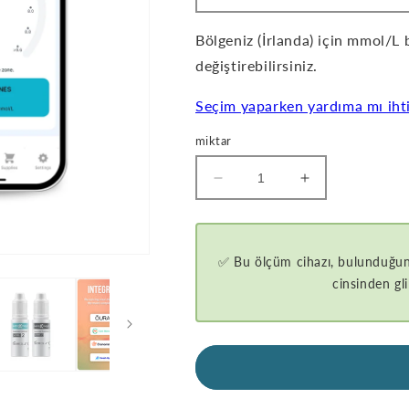
Bölgeniz (İrlanda) için mmol/L 
değiştirebilirsiniz.
Seçim yaparken yardıma mı ihti
miktar
GKI-
GKI-
Bluetooth
Bluetooth
Kan
Kan
Şekeri
Şekeri
ve
ve
✅ Bu ölçüm cihazı, bulunduğunu
Keton
Keton
cinsinden gl
Ölçüm
Ölçüm
Cihazı
Cihazı
için
-
miktar
BASIC
azaltma
STARTER
-
KIT