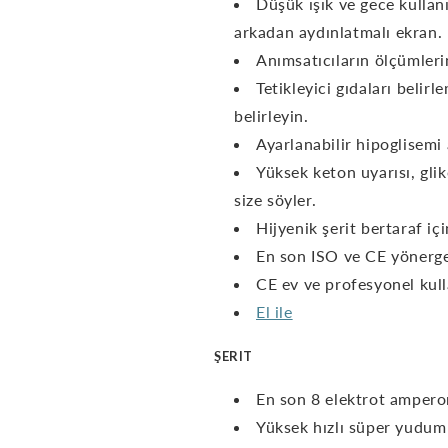
Düşük ışık ve gece kullanım
arkadan aydınlatmalı ekran.
Anımsatıcıların ölçümlerin
Tetikleyici gıdaları belir
belirleyin.
Ayarlanabilir hipoglisemi
Yüksek keton uyarısı, gli
size söyler.
Hijyenik şerit bertaraf içi
En son ISO ve CE yönerge
CE ev ve profesyonel kull
El ile
ŞERIT
En son 8 elektrot amperom
Yüksek hızlı süper yudum 