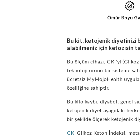
BASIC
için
STARTER
miktarı
KIT
artırın
Ömür Boyu Ga
Bu kit, ketojenik diyetinizi
alabilmeniz için ketozisin t
Bu ölçüm cihazı, GKI’yi (Gliko
teknoloji ürünü bir sisteme sah
ücretsiz MyMojoHealth uygula
özelliğine sahiptir.
Bu kilo
kaybı, diyabet, genel sa
ketojenik diyet aşağıdaki herkes
bir şekilde ölçerek ketojenik diy
GKI
Glikoz Keton İndeksi, metab