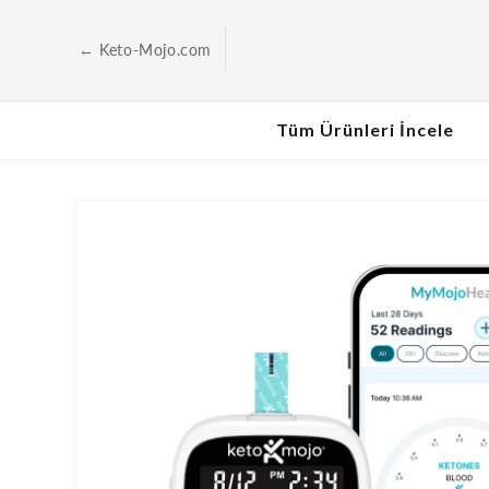
İçeriğe
geç
← Keto-Mojo.com
Tüm Ürünleri İncele
Ürün
bilgilerine
geç