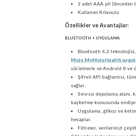
2 adet AAA pil (önceden t
Kullanım Kılavuzu
Özellikler ve Avantajlar:
BLUETOOTH + UYGULAMA
Bluetooth 4.2 teknolojisi
Mojo
MyMojoHealth
uygu
sürümlerle ve Android 8 ve 
Şifreli API bağlantısı, tüm
sağlar.
Sınırsız depolama alanı, 
kaybetme konusunda endişel
Uygulama, glikoz ve keto
hesaplar.
Filtreler, verilerinizi çeş