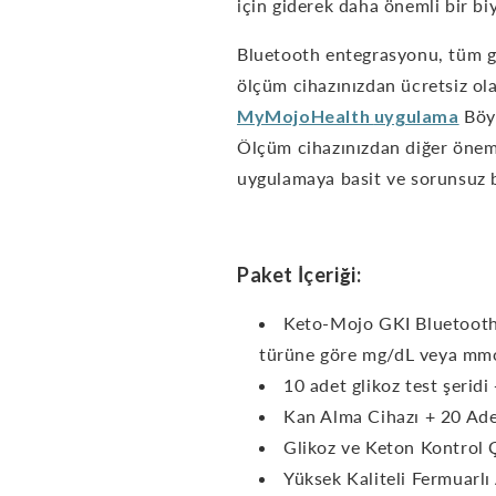
için giderek daha önemli bir b
Bluetooth entegrasyonu, tüm g
ölçüm cihazınızdan ücretsiz ol
MyMojoHealth
uygulama
Böyl
Ölçüm cihazınızdan diğer önemli
uygulamaya basit ve sorunsuz b
Paket İçeriği:
Keto-Mojo GKI Bluetooth 
türüne göre mg/dL veya mmol
10 adet glikoz test şeridi
Kan Alma Cihazı + 20 Ade
Glikoz ve Keton Kontrol 
Yüksek Kaliteli Fermuarlı