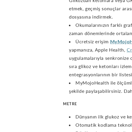
Glikozdan ketonlara veya GKI
etmek, geçmiş sonuçlar aras
dosyasına indirmek.
Okumalarınızın farklı graf
zaman dönemlerinde ortalam
Ücretsiz erişim
MyMojoH
yapmanıza, Apple Health,
C
uygulamalarıyla senkronize o
sıra glikoz ve ketonları izl
entegrasyonlarının bir listesi
MyMojoHealth ile ölçümler
şekilde paylaşabilirsiniz. Da
METRE
Dünyanın ilk glukoz ve ke
Otomatik kodlama teknolo