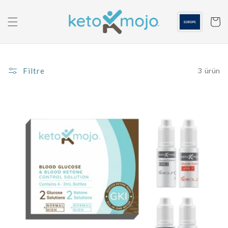
İçeriğe
geç
Sepeti
Filtre
3 ürün