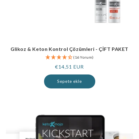
Glikoz & Keton Kontrol Çözümleri - ÇİFT PAKET
(16 Yorum)
Normal
€14,51 EUR
fiyat
Sepete ekle