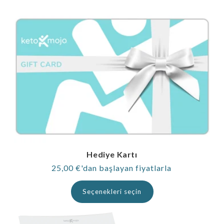
Hediye Kartı
Normal
25,00 €'dan başlayan fiyatlarla
fiyat
Seçenekleri seçin