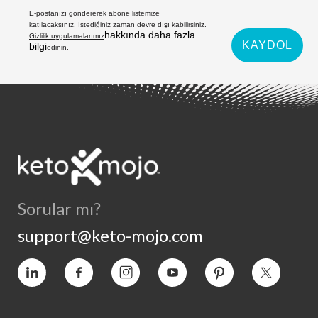
E-postanızı göndererek abone listemize
katılacaksınız. İstediğiniz zaman devre dışı kabilirsiniz.
hakkında daha fazla
Gizlilik uygulamalarımız
KAYDOL
bilgi
edinin.
Sorular mı?
support@keto-mojo.com
Vimeo
Facebook
Instagram
YouTube
Pinterest
Heyecan