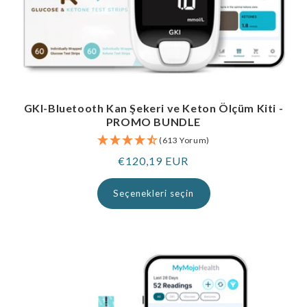
GKI-Bluetooth Kan Şekeri ve Keton Ölçüm Kiti -
PROMO BUNDLE
(613 Yorum)
Normal
€120,19 EUR
fiyat
Seçenekleri seçin