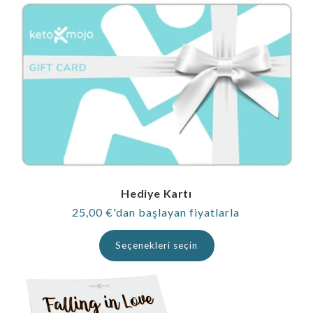
Hediye Kartı
Normal
25,00 €'dan başlayan fiyatlarla
fiyat
Seçenekleri seçin