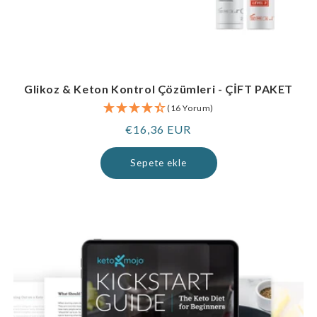
Glikoz & Keton Kontrol Çözümleri - ÇİFT PAKET
(16 Yorum)
Normal
€16,36 EUR
fiyat
Sepete ekle