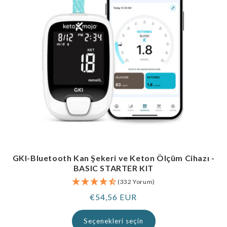
GKI-Bluetooth Kan Şekeri ve Keton Ölçüm Cihazı -
BASIC STARTER KIT
(332 Yorum)
Normal
€54,56 EUR
fiyat
Seçenekleri seçin