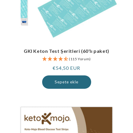
GKI Keton Test Şeritleri (60'lı paket)
(115 Yorum)
Normal
€54,50 EUR
fiyat
Sepete ekle