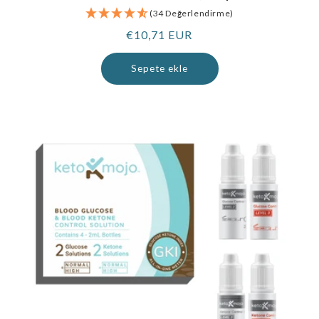
(34 Değerlendirme)
Normal
€10,71 EUR
fiyat
Sepete ekle