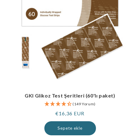
GKI Glikoz Test Şeritleri (60'lı paket)
(149 Yorum)
Normal
€16,36 EUR
fiyat
Sepete ekle