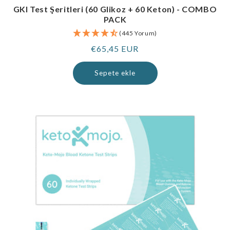
GKI Test Şeritleri (60 Glikoz + 60 Keton) - COMBO
PACK
(445 Yorum)
Normal
€65,45 EUR
fiyat
Sepete ekle