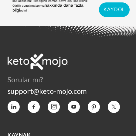
katılacaksınız. İstediğiniz zaman devre dışı kabilirsiniz.
hakkında daha fazla
Gizlilik uygulamalarımız
KAYDOL
bilgi
edinin.
Sorular mı?
support@keto-mojo.com
Vimeo
Facebook
Instagram
YouTube
Pinterest
Heyecan
KAYNAK