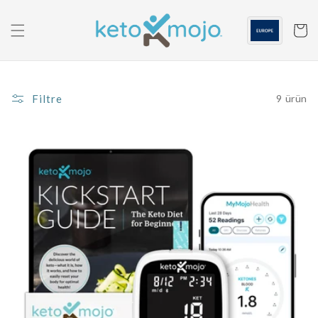
İçeriğe
geç
Sepeti
Filtre
9 ürün