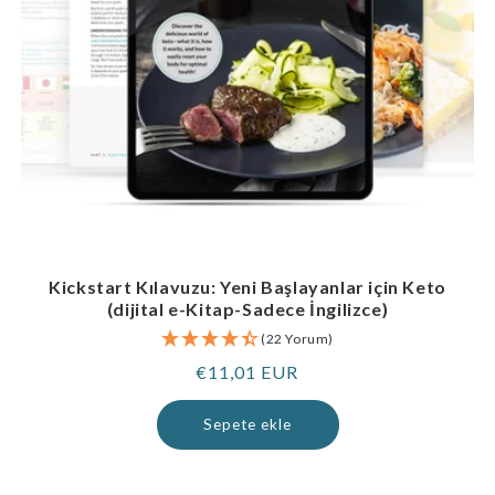
Kickstart Kılavuzu: Yeni Başlayanlar için Keto
(dijital e-Kitap-Sadece İngilizce)
(22 Yorum)
Normal
€11,01 EUR
fiyat
Sepete ekle