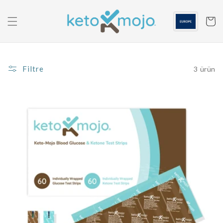
İçeriğe
geç
Sepeti
Filtre
3 ürün