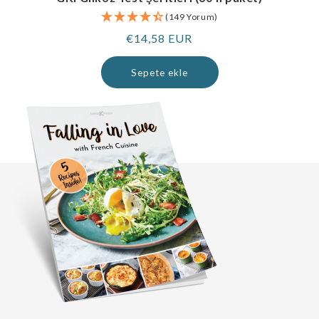
(149 Yorum)
Normal
€14,58 EUR
fiyat
Sepete ekle