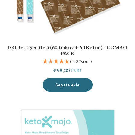
GKI Test Şeritleri (60 Glikoz + 60 Keton) - COMBO
PACK
(445 Yorum)
Normal
€58,30 EUR
fiyat
Sepete ekle