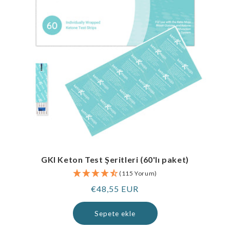
GKI Keton Test Şeritleri (60'lı paket)
(115 Yorum)
Normal
€48,55 EUR
fiyat
Sepete ekle