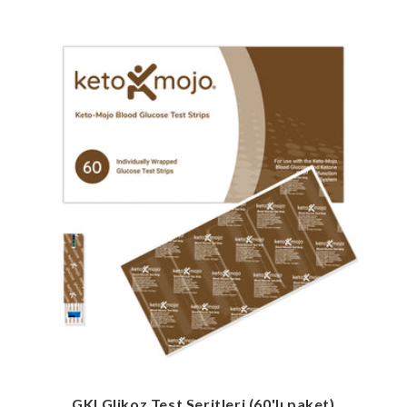
GKI Glikoz Test Şeritleri (60'lı paket)