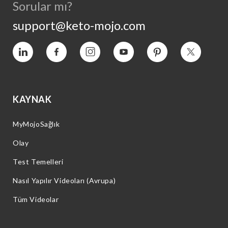
Sorular mı?
support@keto-mojo.com
Vimeo
Facebook
Instagram
YouTube
Pinterest
Heyecan
KAYNAK
MyMojoSağlık
Olay
Test Temelleri
Nasıl Yapılır Videoları (Avrupa)
Tüm Videolar