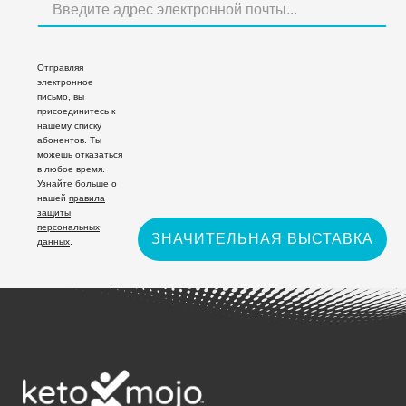
Отправляя
электронное
письмо, вы
присоединитесь к
нашему списку
абонентов. Ты
можешь отказаться
в любое время.
Узнайте больше о
нашей
правила
защиты
персональных
ЗНАЧИТЕЛЬНАЯ ВЫСТАВКА
данных
.