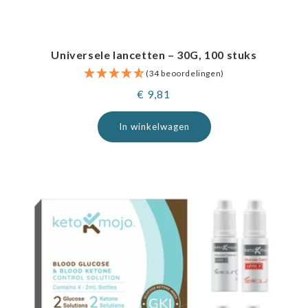
Universele lancetten – 30G, 100 stuks
(34 beoordelingen)
Normale
€ 9,81
prijs
In winkelwagen