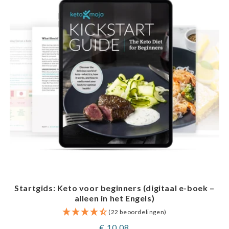
Startgids: Keto voor beginners (digitaal e-boek –
alleen in het Engels)
(22 beoordelingen)
Normale
€ 10,08