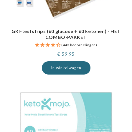
GKI-teststrips (60 glucose + 60 ketonen) - HET
COMBO-PAKKET
(443 beoordelingen)
Normale
€ 59,95
prijs
In winkelwagen