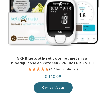
GKI-Bluetooth-set voor het meten van
bloedglucose en ketonen - PROMO-BUNDEL
(612 beoordelingen)
Normale
€ 110,09
prijs
Opties kiezen