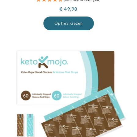
Normale
€ 49,98
prijs
Opties kiezen