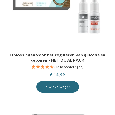
Oplossingen voor het reguleren van glucose en
ketonen - HET DUAL PACK
(16 beoordelingen)
Normale
€ 14,99
prijs
In winkelwagen