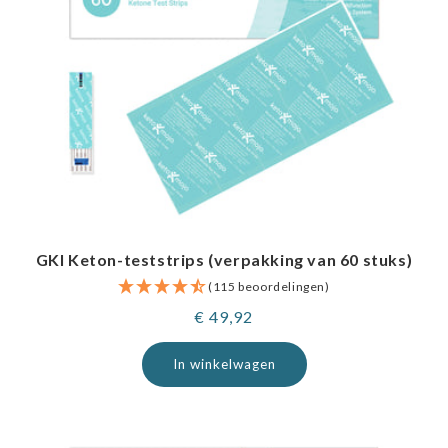
GKI Keton-teststrips (verpakking van 60 stuks)
(115 beoordelingen)
Normale
€ 49,92
prijs
In winkelwagen