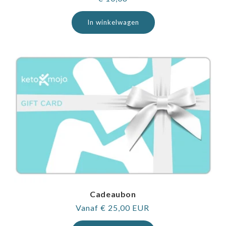
prijs
In winkelwagen
Cadeaubon
Normale
Vanaf € 25,00 EUR
prijs