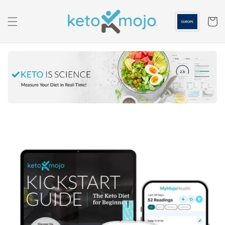
Ga naar
de
inhoud
Winkelwa