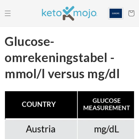
Ga naar
de
inhoud
Winkelwa
Glucose-
omrekeningstabel -
mmol/l versus mg/dl