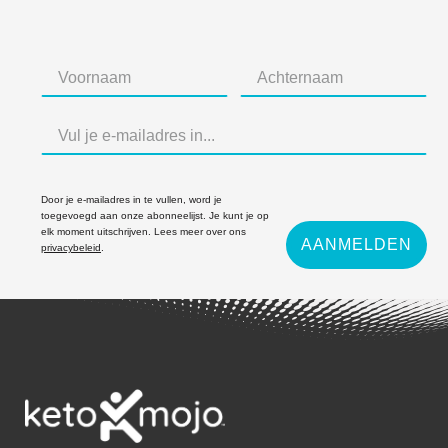
Door je e-mailadres in te vullen, word je
toegevoegd aan onze abonneelijst. Je kunt je op
elk moment uitschrijven. Lees meer over ons
AANMELDEN
privacybeleid
.