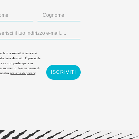
 la tua e-mail, ti iscriverai
tra lista di iscritti. È possibile
re di non partecipare in
asi momento. Per saperne di
ISCRIVITI
 nostro
pratiche di privacy
.