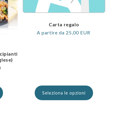
Carta regalo
Prezzo
A partire da 25,00 EUR
normale
cipianti
glese)
)
Seleziona le opzioni