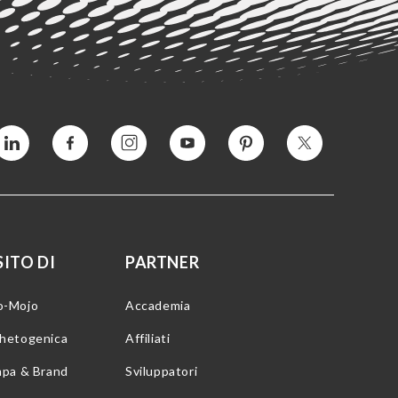
Vimeo
Facebook
Instagram
YouTube
Pinterest
Twitter
ITO DI
PARTNER
o-Mojo
Accademia
chetogenica
Affiliati
mpa & Brand
Sviluppatori