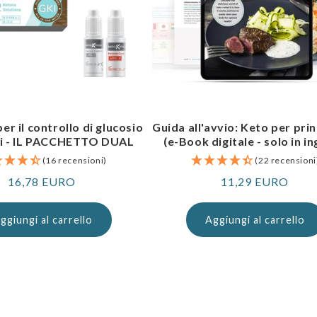
per il controllo di glucosio
Guida all'avvio: Keto per prin
ni - IL PACCHETTO DUAL
(e-Book digitale - solo in in
(16 recensioni)
(22 recensioni
Prezzo
16,78 EURO
Prezzo
11,29 EURO
normale
normale
ggiungi al carrello
Aggiungi al carrello