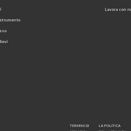
i
Lavora con n
o strumento
esso
lievi
TERMINI DI
LA POLITICA