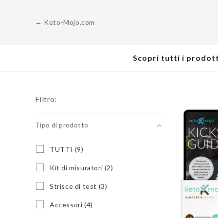
Passa al
contenuto
← Keto-Mojo.com
Scopri tutti i prodott
Filtro:
Tipo di prodotto
Tipo
T
TUTTI (9)
U
di
T
K
Kit di misuratori (2)
prodotto
T
i
I
t
S
Strisce di test (3)
(
d
t
9
i
r
A
Accessori (4)
p
m
i
c