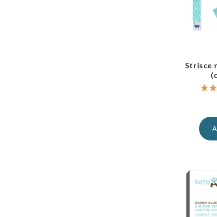
Strisce 
(
A