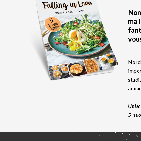
Non 
mail
fant
vous
Noi d
impor
studi
amiam
Unisc
5 nuo