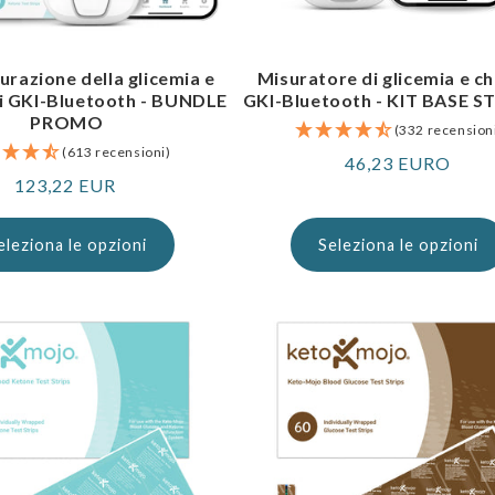
surazione della glicemia e
Misuratore di glicemia e c
ni GKI-Bluetooth - BUNDLE
GKI-Bluetooth - KIT BASE 
PROMO
(332 recension
(613 recensioni)
Prezzo
46,23 EURO
Prezzo
123,22 EUR
normale
normale
eleziona le opzioni
Seleziona le opzioni