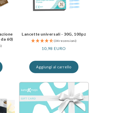
razione
Lancette universali - 30G, 100pz
 da 60)
(34 recensioni)
i)
Prezzo
10,98 EURO
normale
Aggiungi al carrello