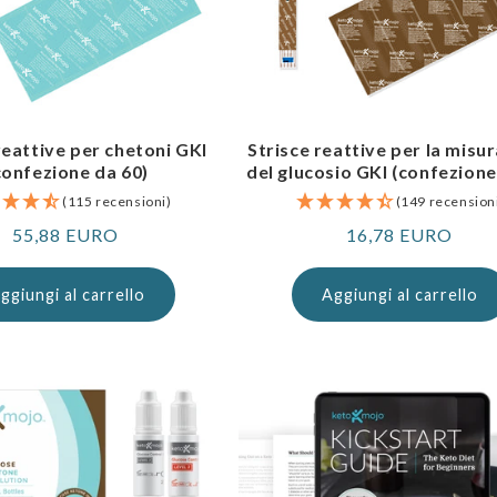
reattive per chetoni GKI
Strisce reattive per la misu
confezione da 60)
del glucosio GKI (confezione
(115 recensioni)
(149 recension
Prezzo
55,88 EURO
Prezzo
16,78 EURO
normale
normale
ggiungi al carrello
Aggiungi al carrello