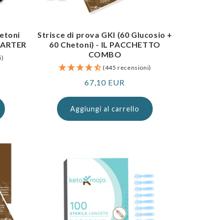
hetoni
Strisce di prova GKI (60 Glucosio +
STARTER
60 Chetoni) - IL PACCHETTO
COMBO
i)
(445 recensioni)
Prezzo
67,10 EUR
normale
Aggiungi al carrello