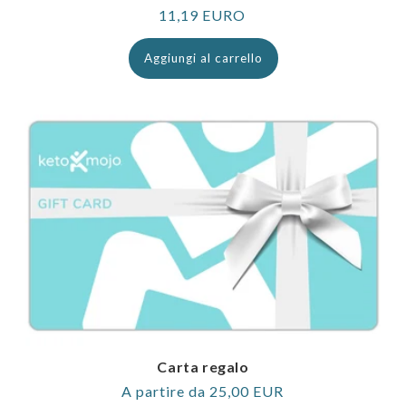
Prezzo
11,19 EURO
normale
Aggiungi al carrello
Carta regalo
Prezzo
A partire da 25,00 EUR