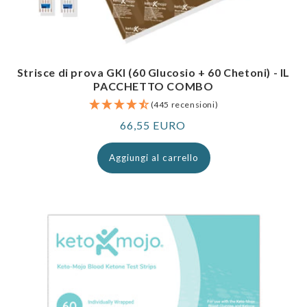
Strisce di prova GKI (60 Glucosio + 60 Chetoni) - IL
PACCHETTO COMBO
(445 recensioni)
Prezzo
66,55 EURO
normale
Aggiungi al carrello