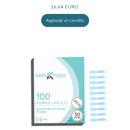
Prezzo
16,64 EURO
normale
Aggiungi al carrello