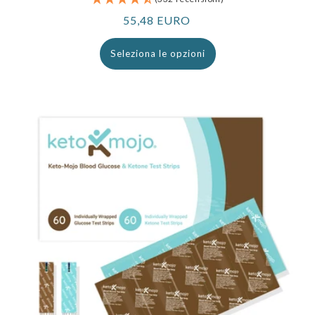
Prezzo
55,48 EURO
normale
Seleziona le opzioni