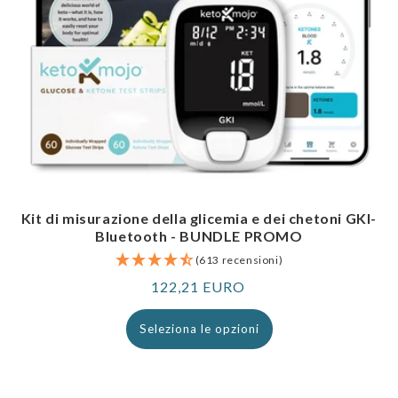
Kit di misurazione della glicemia e dei chetoni GKI-
Bluetooth - BUNDLE PROMO
(613 recensioni)
Prezzo
122,21 EURO
normale
Seleziona le opzioni