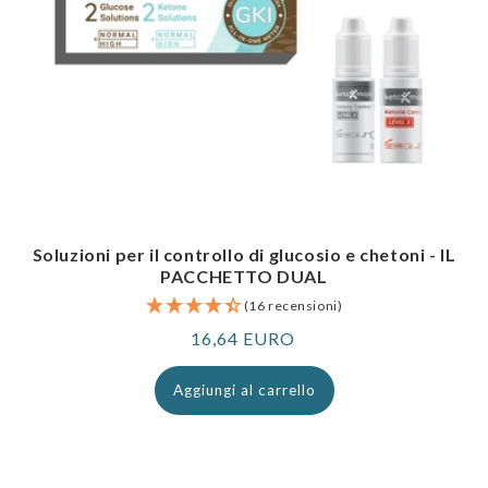
Soluzioni per il controllo di glucosio e chetoni - IL
PACCHETTO DUAL
(16 recensioni)
Prezzo
16,64 EURO
normale
Aggiungi al carrello