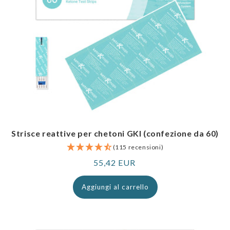
Strisce reattive per chetoni GKI (confezione da 60)
(115 recensioni)
Prezzo
55,42 EUR
normale
Aggiungi al carrello