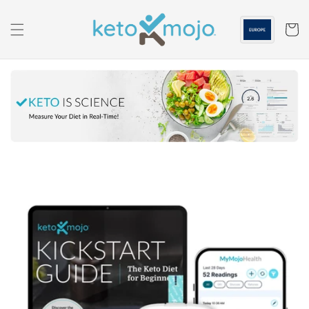
Passa al
contenuto
Carrell