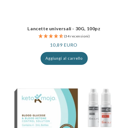
Lancette universali - 30G, 100pz
(34 recensioni)
Prezzo
10,89 EURO
normale
Aggiungi al carrello