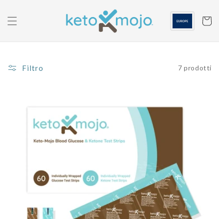
Passa al
contenuto
Carrell
Filtro
7 prodotti