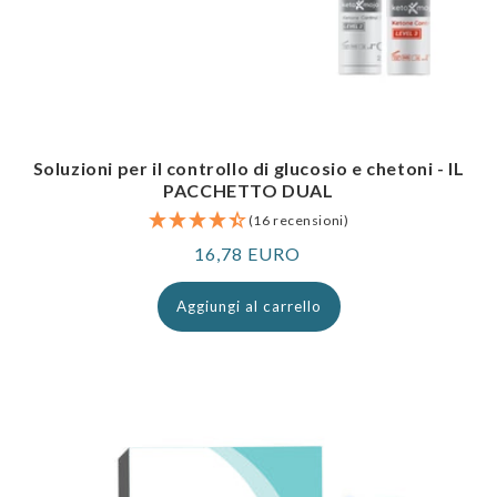
Soluzioni per il controllo di glucosio e chetoni - IL
PACCHETTO DUAL
(16 recensioni)
Prezzo
16,78 EURO
normale
Aggiungi al carrello