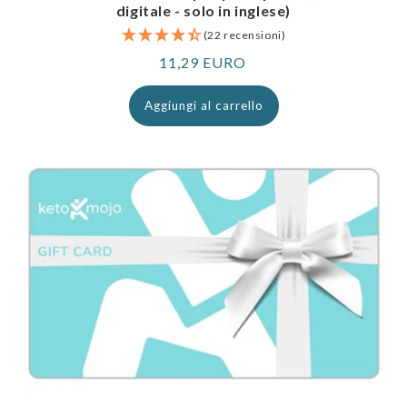
digitale - solo in inglese)
(22 recensioni)
Prezzo
11,29 EURO
normale
Aggiungi al carrello