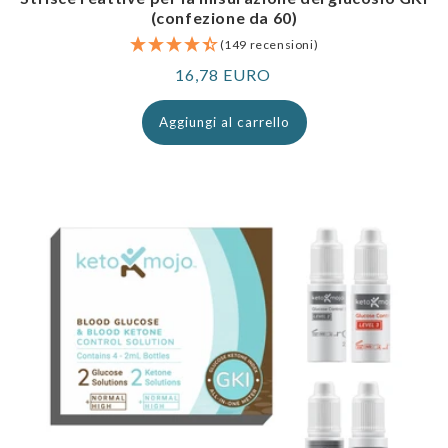
(confezione da 60)
(149 recensioni)
Prezzo
16,78 EURO
normale
Aggiungi al carrello