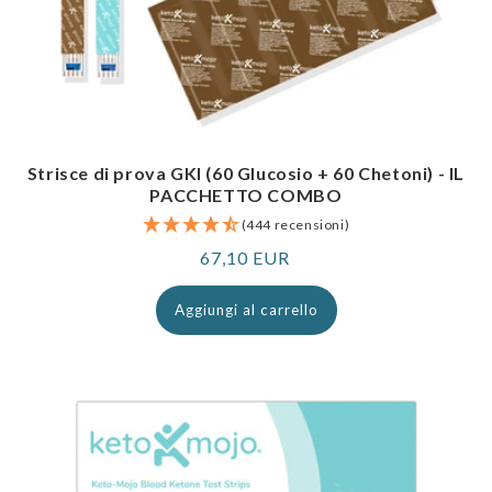
Strisce di prova GKI (60 Glucosio + 60 Chetoni) - IL
PACCHETTO COMBO
(444 recensioni)
Prezzo
67,10 EUR
normale
Aggiungi al carrello