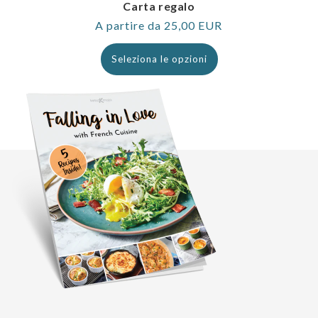
Carta regalo
Prezzo
A partire da 25,00 EUR
normale
Seleziona le opzioni