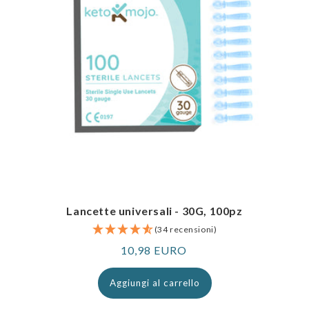
Lancette universali - 30G, 100pz
(34 recensioni)
Prezzo
10,98 EURO
normale
Aggiungi al carrello