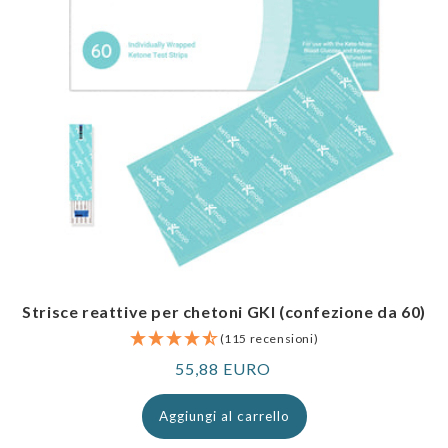
Strisce reattive per chetoni GKI (confezione da 60)
(115 recensioni)
Prezzo
55,88 EURO
normale
Aggiungi al carrello