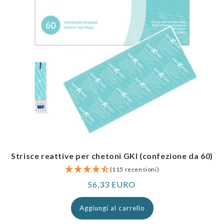
Strisce reattive per chetoni GKI (confezione da 60)
(115 recensioni)
Prezzo
56,33 EURO
normale
Aggiungi al carrello