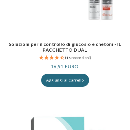
Soluzioni per il controllo di glucosio e chetoni - IL
PACCHETTO DUAL
(16 recensioni)
Prezzo
16,91 EURO
normale
Aggiungi al carrello