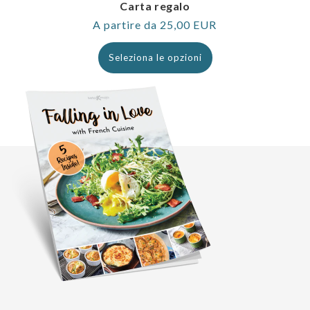
Carta regalo
Prezzo
A partire da 25,00 EUR
normale
Seleziona le opzioni