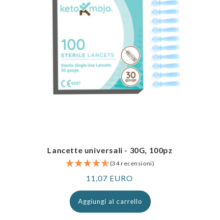
Lancette universali - 30G, 100pz
(34 recensioni)
Prezzo
11,07 EURO
normale
Aggiungi al carrello