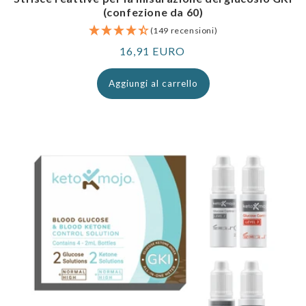
(confezione da 60)
(149 recensioni)
Prezzo
16,91 EURO
normale
Aggiungi al carrello