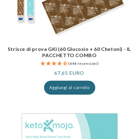
Strisce di prova GKI (60 Glucosio + 60 Chetoni) - IL
PACCHETTO COMBO
(444 recensioni)
Prezzo
67,65 EURO
normale
Aggiungi al carrello