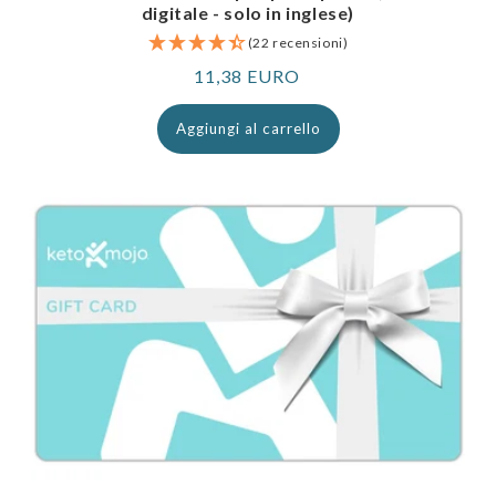
digitale - solo in inglese)
(22 recensioni)
Prezzo
11,38 EURO
normale
Aggiungi al carrello