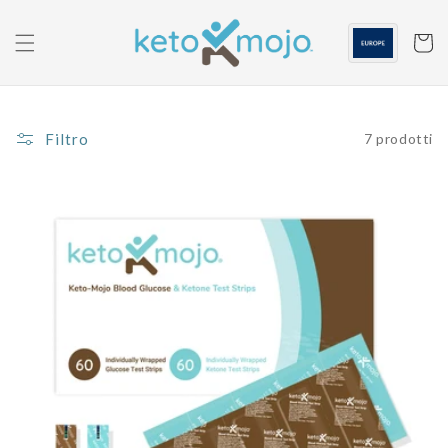
Passa al
contenuto
Carrell
Filtro
7 prodotti