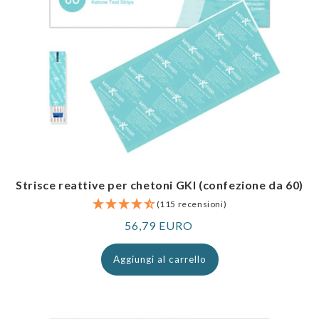
Strisce reattive per chetoni GKI (confezione da 60)
(115 recensioni)
Prezzo
56,79 EURO
normale
Aggiungi al carrello