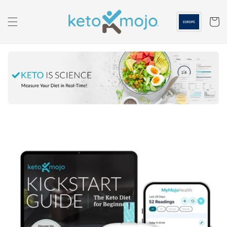
Passa al
contenuto
Carrell