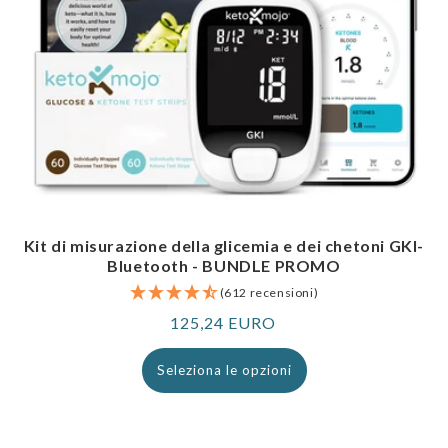
Kit di misurazione della glicemia e dei chetoni GKI-
Bluetooth - BUNDLE PROMO
(612 recensioni)
Prezzo
125,24 EURO
normale
Seleziona le opzioni