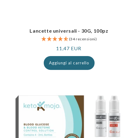
Lancette universali - 30G, 100pz
(34 recensioni)
Prezzo
11,47 EUR
normale
Aggiungi al carrello