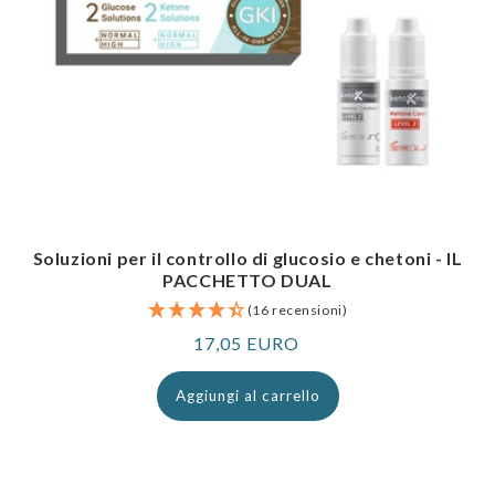
Soluzioni per il controllo di glucosio e chetoni - IL
PACCHETTO DUAL
(16 recensioni)
Prezzo
17,05 EURO
normale
Aggiungi al carrello