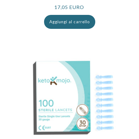
Prezzo
17,05 EURO
normale
Aggiungi al carrello