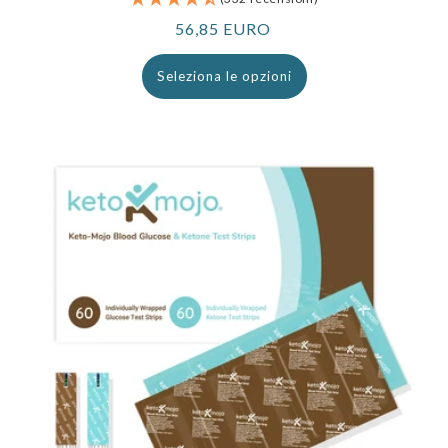
Prezzo
56,85 EURO
normale
Seleziona le opzioni