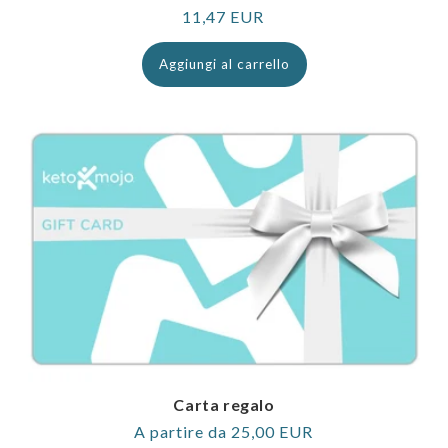
Prezzo
11,47 EUR
normale
Aggiungi al carrello
Carta regalo
Prezzo
A partire da 25,00 EUR