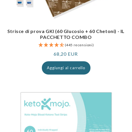
Strisce di prova GKI (60 Glucosio + 60 Chetoni) - IL
PACCHETTO COMBO
(445 recensioni)
Prezzo
68,20 EUR
normale
Aggiungi al carrello