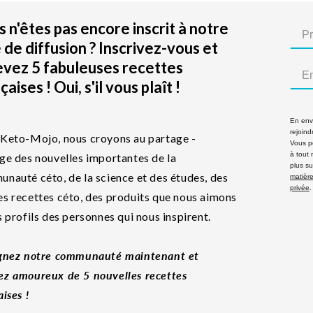
 n'êtes pas encore inscrit à notre
e de diffusion ? Inscrivez-vous et
evez 5 fabuleuses recettes
çaises ! Oui, s'il vous plaît !
En envo
rejoind
Keto-Mojo, nous croyons au partage -
Vous p
à tout
ge des nouvelles importantes de la
plus su
nauté céto, de la science et des études, des
matière
privée
.
s recettes céto, des produits que nous aimons
s profils des personnes qui nous inspirent.
gnez notre communauté maintenant et
z amoureux de 5 nouvelles recettes
aises !