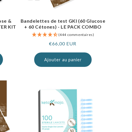
ose &
Bandelettes de test GKI (60 Glucose
TER KIT
+ 60 Cétones) - LE PACK COMBO
)
(444 commentaires)
Prix
€66,00 EUR
normal
Ajouter au panier