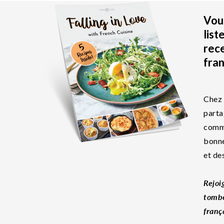
Vous
list
rec
fran
Chez 
parta
commu
bonne
et de
Rejoi
tombe
franç