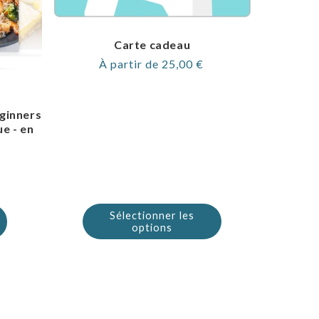
Carte cadeau
Prix
À partir de 25,00 €
normal
eginners
ue - en
Sélectionner les
options