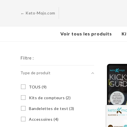
Skip to
content
← Keto-Mojo.com
Voir tous les produits
Ki
Filtre :
Type de produit
Type
T
TOUS (9)
O
de
U
K
Kits de compteurs (2)
produit
S
i
(
t
B
Bandelettes de test (3)
9
s
a
p
d
n
A
Accessoires (4)
r
e
d
c