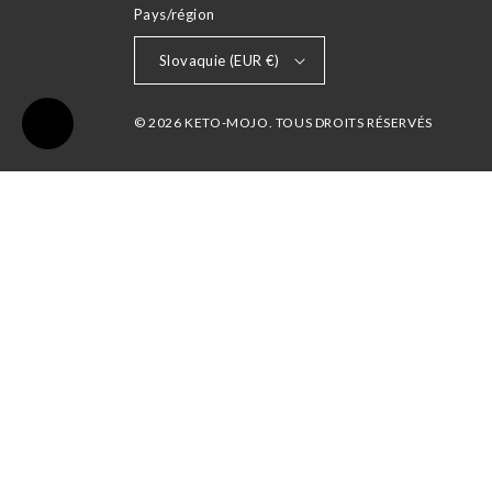
Pays/région
Slovaquie (EUR €)
© 2026 KETO-MOJO. TOUS DROITS RÉSERVÉS