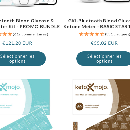
etooth Blood Glucose &
GKI-Bluetooth Blood Gluc
ter Kit - PROMO BUNDLE
Ketone Meter - BASIC STAR
(612 commentaires)
(331 critiques
Prix
€121,20 EUR
Prix
€55,02 EUR
normal
normal
Sélectionner les
Sélectionner les
options
options