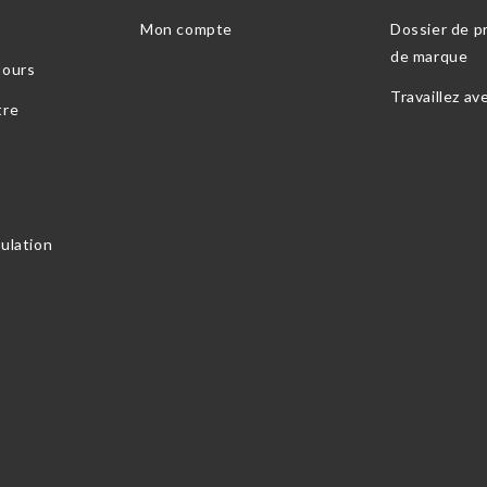
Mon compte
Dossier de pr
de marque
tours
Travaillez av
tre
nulation