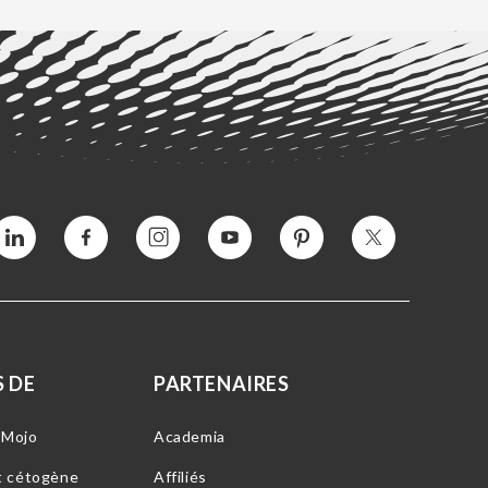
Vimeo
Facebook
Instagram
YouTube
Intérêt
Twitter
 DE
PARTENAIRES
-Mojo
Academia
t cétogène
Affiliés