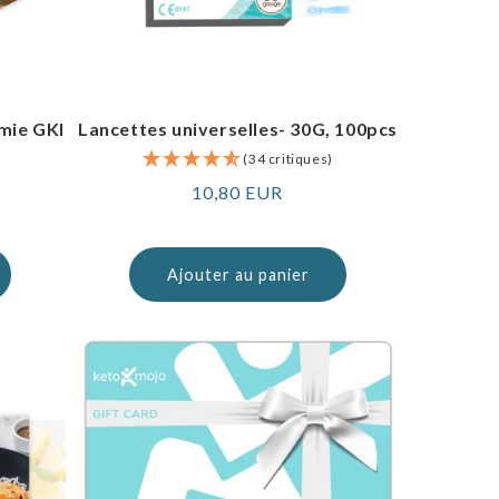
mie GKI
Lancettes universelles- 30G, 100pcs
(34 critiques)
)
Prix
10,80 EUR
normal
Ajouter au panier