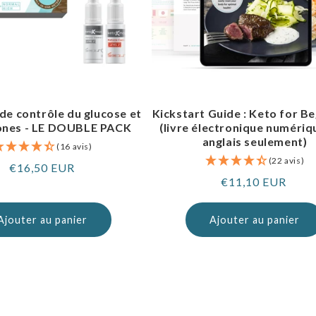
 de contrôle du glucose et
Kickstart Guide : Keto for B
ones - LE DOUBLE PACK
(livre électronique numériq
anglais seulement)
(16 avis)
(22 avis)
Prix
€16,50 EUR
Prix
€11,10 EUR
normal
normal
Ajouter au panier
Ajouter au panier