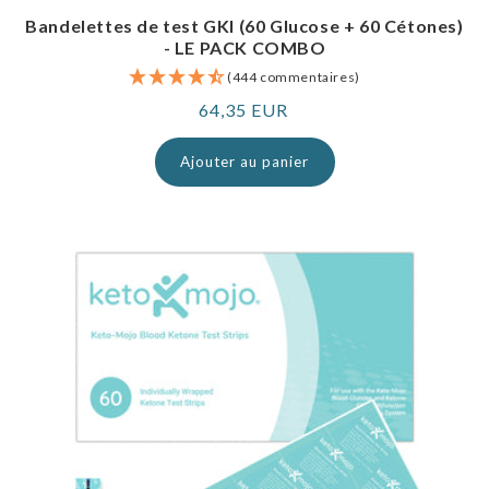
Bandelettes de test GKI (60 Glucose + 60 Cétones)
- LE PACK COMBO
(444 commentaires)
Prix
64,35 EUR
normal
Ajouter au panier