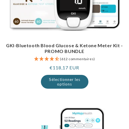
GKI-Bluetooth Blood Glucose & Ketone Meter Kit -
PROMO BUNDLE
(612 commentaires)
Prix
€118,17 EUR
normal
Sélectionner les
options