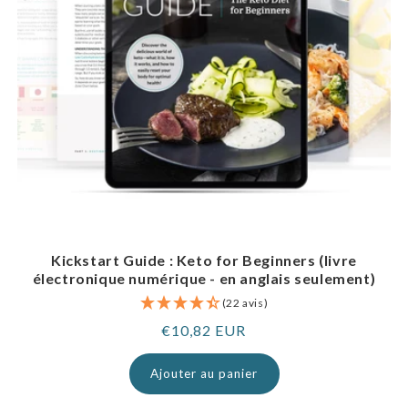
Kickstart Guide : Keto for Beginners (livre
électronique numérique - en anglais seulement)
(22 avis)
Prix
€10,82 EUR
normal
Ajouter au panier