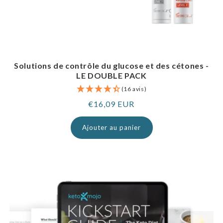
Solutions de contrôle du glucose et des cétones -
LE DOUBLE PACK
(16 avis)
Prix
€16,09 EUR
normal
Ajouter au panier