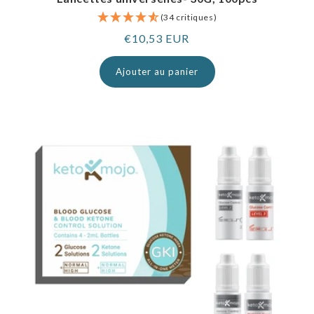
(34 critiques)
Prix
€10,53 EUR
normal
Ajouter au panier