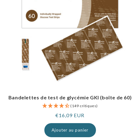
Bandelettes de test de glycémie GKI (boîte de 60)
(149 critiques)
Prix
€16,09 EUR
normal
Ajouter au panier