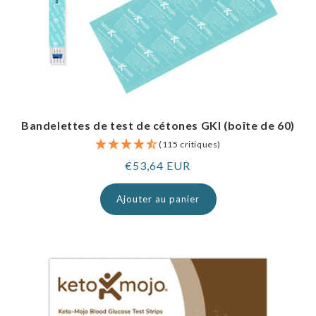
Bandelettes de test de cétones GKI (boîte de 60)
(115 critiques)
Prix
€53,64 EUR
normal
Ajouter au panier