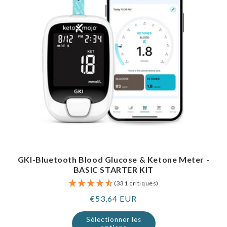
GKI-Bluetooth Blood Glucose & Ketone Meter -
BASIC STARTER KIT
(331 critiques)
Prix
€53,64 EUR
normal
Sélectionner les