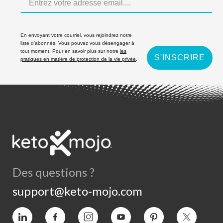
En envoyant votre courriel, vous rejoindrez notre
liste d'abonnés. Vous pouvez vous désengager à
tout moment. Pour en savoir plus sur notre
les
S'INSCRIRE
pratiques en matière de protection de la vie privée
.
Des questions ?
support@keto-mojo.com
Vimeo
Facebook
Instagram
YouTube
Intérêt
Twitter