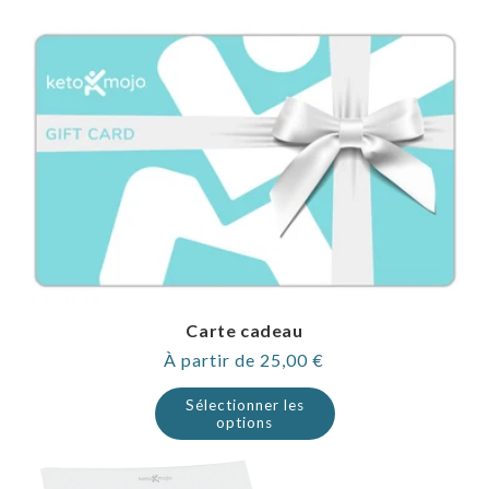
Carte cadeau
Prix
À partir de 25,00 €
normal
Sélectionner les
options