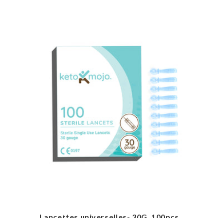
Lancettes universelles- 30G, 100pcs