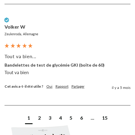
Client vérifié
Volker W
Zeulenroda, Allemagne
Tout va bien...
Bandelettes de test de glycémie GKI (boîte de 60)
Tout va bien
Cet avis a-t-il été utile ?
Oui
Rapport
Partager
il y a 5 mois
1
2
3
4
5
6
...
15