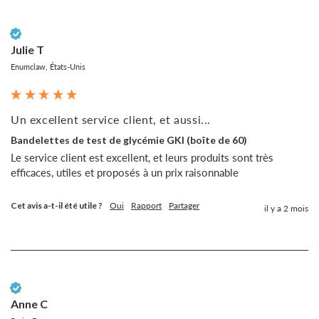
Client vérifié
Julie T
Enumclaw, États-Unis
Un excellent service client, et aussi...
Bandelettes de test de glycémie GKI (boîte de 60)
Le service client est excellent, et leurs produits sont très 
efficaces, utiles et proposés à un prix raisonnable 
Cet avis a-t-il été utile ?
Oui
Rapport
Partager
il y a 2 mois
Client vérifié
Anne C