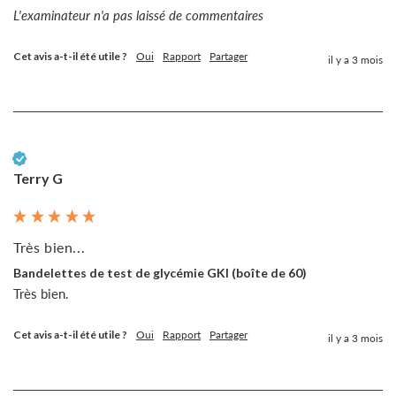
L'examinateur n'a pas laissé de commentaires
Cet avis a-t-il été utile ?
Oui
Rapport
Partager
il y a 3 mois
Client vérifié
Terry G
Très bien...
Bandelettes de test de glycémie GKI (boîte de 60)
Très bien. 
Cet avis a-t-il été utile ?
Oui
Rapport
Partager
il y a 3 mois