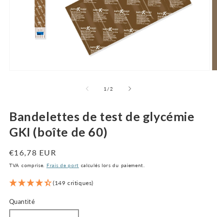
Ouvrir
O
le
le
média
m
de
1
/
2
1
2
dans
d
la
la
Bandelettes de test de glycémie
fenêtre
f
modale
m
GKI (boîte de 60)
Prix
€16,78 EUR
normal
TVA comprise.
Frais de port
calculés lors du paiement.
(149 critiques)
Quantité