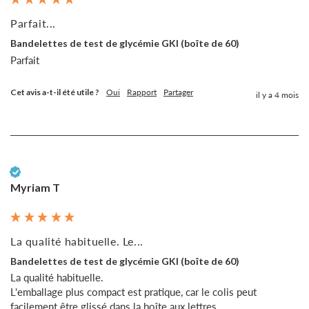
Parfait...
Bandelettes de test de glycémie GKI (boîte de 60)
Parfait
Cet avis a-t-il été utile ?
Oui
Rapport
Partager
il y a 4 mois
Client vérifié
Myriam T
La qualité habituelle. Le...
Bandelettes de test de glycémie GKI (boîte de 60)
La qualité habituelle.

L'emballage plus compact est pratique, car le colis peut 
facilement être glissé dans la boîte aux lettres.
