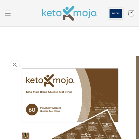
Skip to
content
Panier
Passer à
l'information
sur les
produits