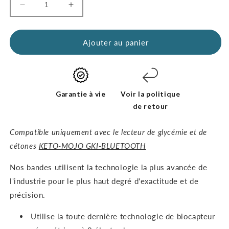
Réduire
Augmenter
la
la
quantité
quantité
de
de
Ajouter au panier
bandelettes
bandelettes
de
de
test
test
de
de
glucose
glucose
Garantie à vie
Voir la politique
GKI
GKI
de retour
(boîte
(boîte
de
de
Compatible uniquement avec le lecteur de glycémie et de
60)
60)
cétones
KETO-MOJO GKI-BLUETOOTH
Nos bandes utilisent la technologie la plus avancée de
l'industrie pour le plus haut degré d'exactitude et de
précision.
Utilise la toute dernière technologie de biocapteur