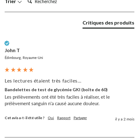
Trier
Critiques des produits
Client vérifié
John T
Édimbourg, Royaume-Uni
Les lectures étaient très faciles…
Bandelettes de test de glycémie GKI (boîte de 60)
Les prélèvements ont été très faciles à réaliser, et le 
prélèvement sanguin n'a causé aucune douleur.
Cet avis a-t-il été utile ?
Oui
Rapport
Partager
il y a 2 mois