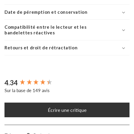
Date de péremption et conservation
Compatibilité entre le lecteur et les
bandelettes réactives
Retours et droit de rétractation
4.34
New content loaded
Sur la base de 149 avis
Écrire une critique
Recherche :