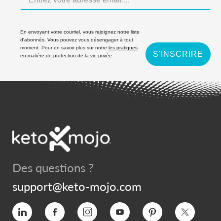
En envoyant votre courriel, vous rejoignez notre liste
d'abonnés. Vous pouvez vous désengager à tout
moment. Pour en savoir plus sur notre
les pratiques
S'INSCRIRE
en matière de protection de la vie privée
.
Des questions ?
support@keto-mojo.com
Vimeo
Facebook
Instagram
YouTube
Intérêt
Twitter