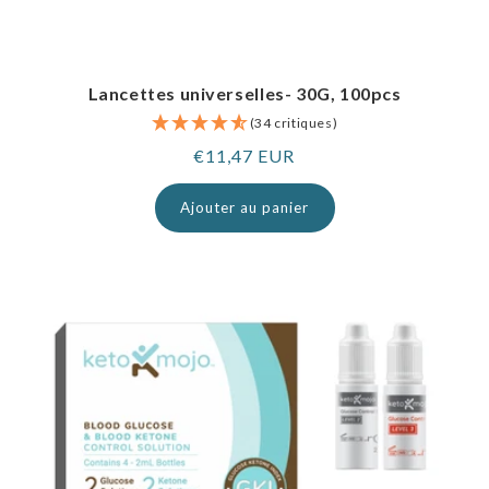
Lancettes universelles- 30G, 100pcs
(34 critiques)
Prix
€11,47 EUR
normal
Ajouter au panier