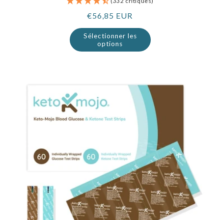
(332 critiques)
Prix
€56,85 EUR
normal
Sélectionner les
options