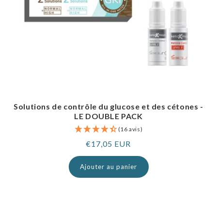
Solutions de contrôle du glucose et des cétones -
LE DOUBLE PACK
(16 avis)
Prix
€17,05 EUR
normal
Ajouter au panier