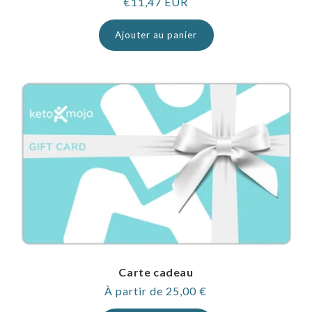
Prix
€11,47 EUR
normal
Ajouter au panier
Carte cadeau
Prix
À partir de 25,00 €
normal