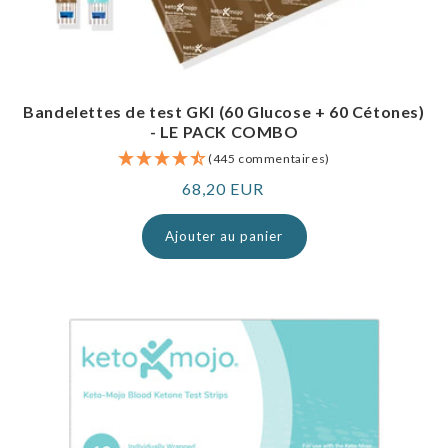
Bandelettes de test GKI (60 Glucose + 60 Cétones)
- LE PACK COMBO
(445 commentaires)
Prix
68,20 EUR
normal
Ajouter au panier