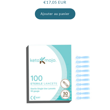
Prix
€17,05 EUR
normal
Ajouter au panier