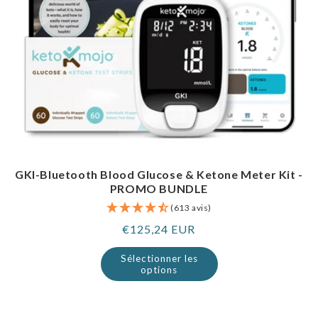
GKI-Bluetooth Blood Glucose & Ketone Meter Kit -
PROMO BUNDLE
(613 avis)
Prix
€125,24 EUR
normal
Sélectionner les
options