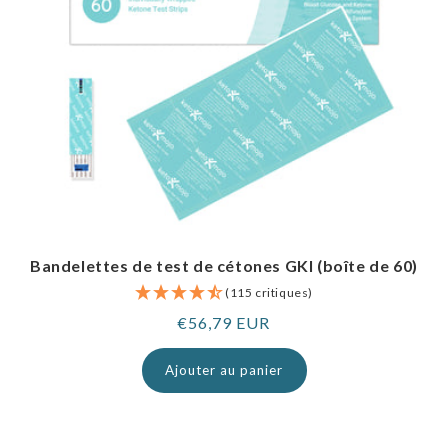
Bandelettes de test de cétones GKI (boîte de 60)
(115 critiques)
Prix
€56,79 EUR
normal
Ajouter au panier