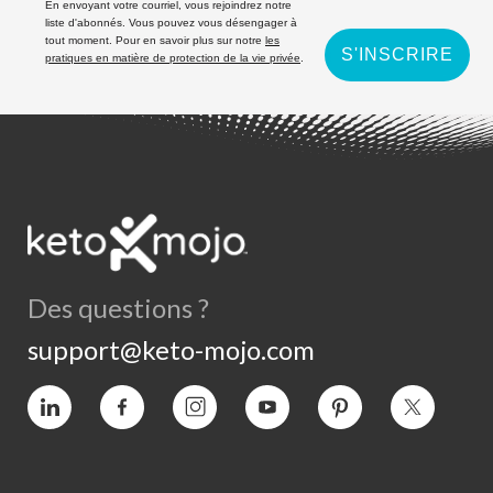
En envoyant votre courriel, vous rejoindrez notre
liste d'abonnés. Vous pouvez vous désengager à
tout moment. Pour en savoir plus sur notre
les
S'INSCRIRE
pratiques en matière de protection de la vie privée
.
Des questions ?
support@keto-mojo.com
Vimeo
Facebook
Instagram
YouTube
Intérêt
Twitter