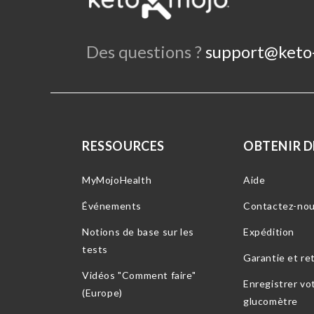
Des questions ?
support@keto
RESSOURCES
OBTENIR DE
MyMojoHealth
Aide
Événements
Contactez-no
Notions de base sur les
Expédition
tests
Garantie et re
Vidéos "Comment faire"
Enregistrer vo
(Europe)
glucomètre