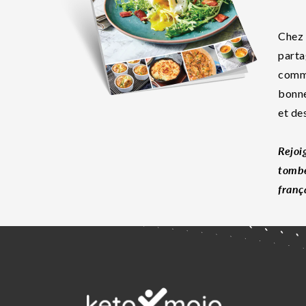
Chez 
parta
commu
bonne
et de
Rejoi
tombe
franç