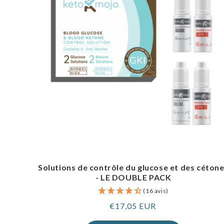
Solutions de contrôle du glucose et des céton
- LE DOUBLE PACK
(16 avis)
Prix
€17,05 EUR
normal