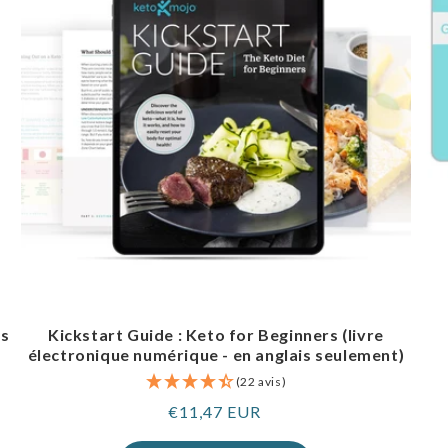
es
Kickstart Guide : Keto for Beginners (livre
électronique numérique - en anglais seulement)
(22 avis)
Prix
€11,47 EUR
normal