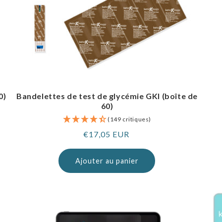
0)
Bandelettes de test de glycémie GKI (boîte de
60)
(149 critiques)
Prix
€17,05 EUR
normal
Ajouter au panier