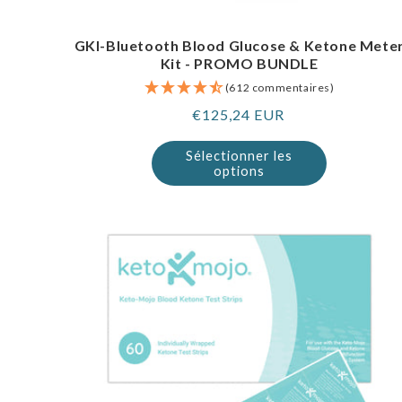
GKI-Bluetooth Blood Glucose & Ketone Mete
Kit - PROMO BUNDLE
(612 commentaires)
Prix
€125,24 EUR
normal
Sélectionner les
options