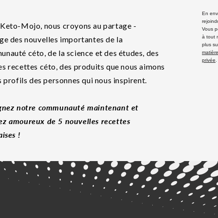
En envo
rejoind
Keto-Mojo, nous croyons au partage -
Vous p
à tout
ge des nouvelles importantes de la
plus su
nauté céto, de la science et des études, des
matière
privée
.
s recettes céto, des produits que nous aimons
s profils des personnes qui nous inspirent.
gnez notre communauté maintenant et
z amoureux de 5 nouvelles recettes
aises !