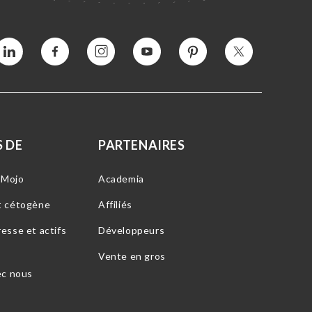
Vimeo
Facebook
Instagram
YouTube
Intérêt
Twitter
 DE
PARTENAIRES
-Mojo
Academia
t cétogène
Affiliés
esse et actifs
Développeurs
Vente en gros
ec nous