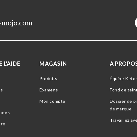
-mojo.com
 L'AIDE
MAGASIN
A PROPOS
Produits
Équipe Keto
us
Examens
Fond de tein
Mon compte
Dossier de pr
de marque
tours
Travaillez av
tre