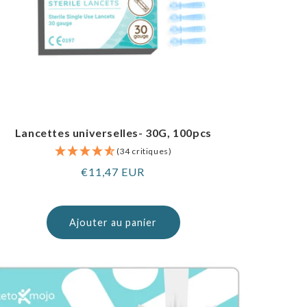
Lancettes universelles- 30G, 100pcs
(34 critiques)
Prix
€11,47 EUR
normal
Ajouter au panier