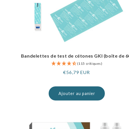
Bandelettes de test de cétones GKI (boîte de 6
(115 critiques)
Prix
€56,79 EUR
normal
Ajouter au panier