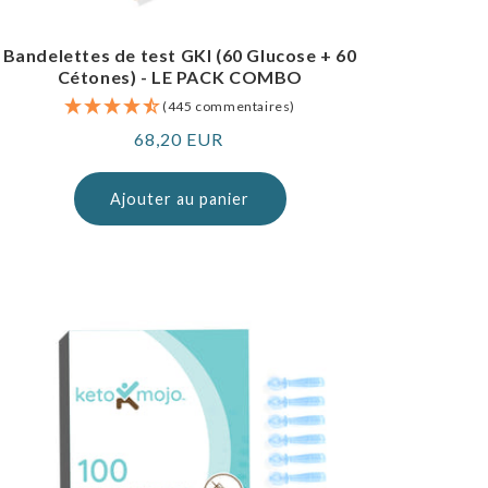
Bandelettes de test GKI (60 Glucose + 60
Cétones) - LE PACK COMBO
(445 commentaires)
Prix
68,20 EUR
normal
Ajouter au panier