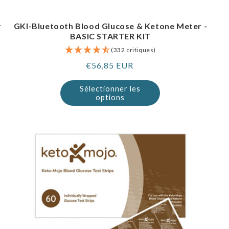
r
GKI-Bluetooth Blood Glucose & Ketone Meter -
BASIC STARTER KIT
(332 critiques)
Prix
€56,85 EUR
normal
Sélectionner les
options