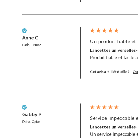
Client vérifié
Anne C
Un produit fiable et f
Paris, France
Lancettes universelles-
Produit fiable et facile à
Cet avis a-t-il été utile ?
Ou
Client vérifié
Gabby P
Service impeccable et
Doha, Qatar
Lancettes universelles-
Un service impeccable et 