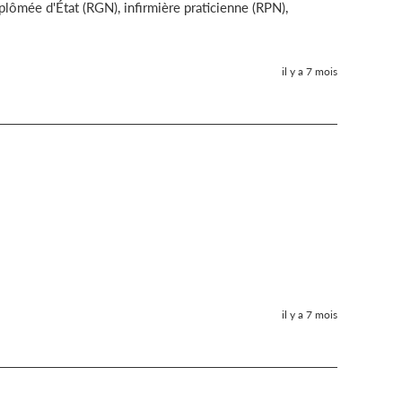
plômée d'État (RGN), infirmière praticienne (RPN), 
il y a 7 mois
il y a 7 mois