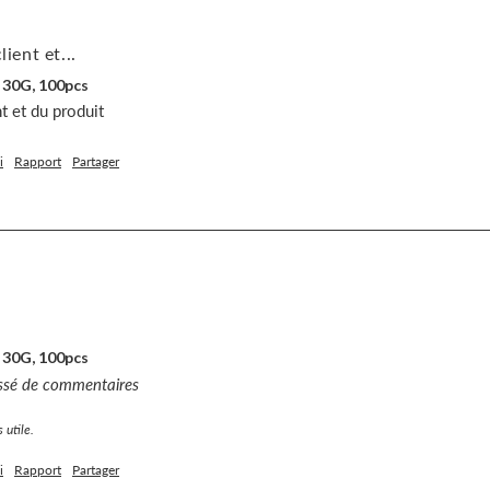
lient et...
 30G, 100pcs
nt et du produit 
i
Rapport
Partager
 30G, 100pcs
issé de commentaires
 utile.
i
Rapport
Partager