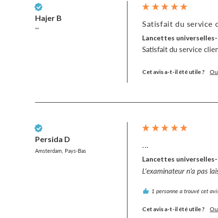
Client vérifié
Hajer B
Satisfait du service c
""
Lancettes universelles-
Satisfait du service clie
Cet avis a-t-il été utile ?
Ou
Client vérifié
Persida D
...
Amsterdam, Pays-Bas
Lancettes universelles-
L'examinateur n'a pas la
1 personne a trouvé cet avis
Cet avis a-t-il été utile ?
Ou