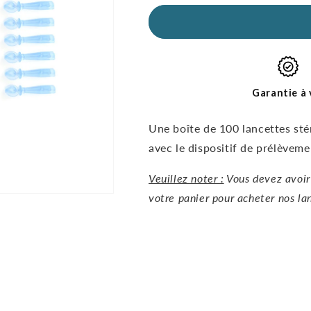
quantité
quantité
pour
pour
Lancettes
Lancettes
universelles
universelles
-
-
30G,
30G,
100pcs
100pcs
Garantie à 
Une boîte de 100 lancettes stér
avec le dispositif de prélèvem
Veuillez noter :
Vous devez avoir
votre panier pour acheter nos lan