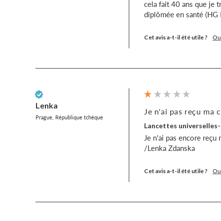
cela fait 40 ans que je 
diplômée en santé (HG 
Cet avis a-t-il été utile ?
Ou
Client vérifié
Lenka
Je n'ai pas reçu ma
Prague, République tchèque
Lancettes universelles-
Je n'ai pas encore reçu
/Lenka Zdanska
Cet avis a-t-il été utile ?
Ou