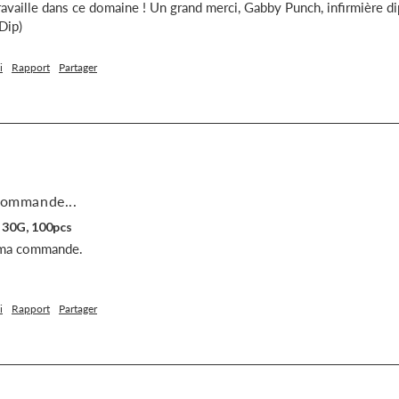
travaille dans ce domaine ! Un grand merci, Gabby Punch, infirmière di
Dip)
i
Rapport
Partager
 commande...
 30G, 100pcs
 ma commande.

i
Rapport
Partager