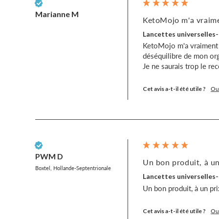
Client vérifié
Marianne M
KetoMojo m'a vraimen
Lancettes universelles-
KetoMojo m'a vraiment sa
déséquilibre de mon org
Je ne saurais trop le re
Cet avis a-t-il été utile ?
Ou
Client vérifié
PWM D
Un bon produit, à un
Boxtel, Hollande-Septentrionale
Lancettes universelles-
Un bon produit, à un pri
Cet avis a-t-il été utile ?
Ou