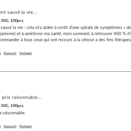
t sauvé la vie...
 30G, 100pcs
uvé la vie : cela m'a aidée à sortir d'une spirale de symptômes « de 
anisme) et à améliorer ma santé, mon sommeil, à retrouver 400 % d'é
commander à tous ceux qui ont recours à la cétose à des fins thérapeu
i
Rapport
Partager
 prix raisonnable...
 30G, 100pcs
x raisonnable.
i
Rapport
Partager