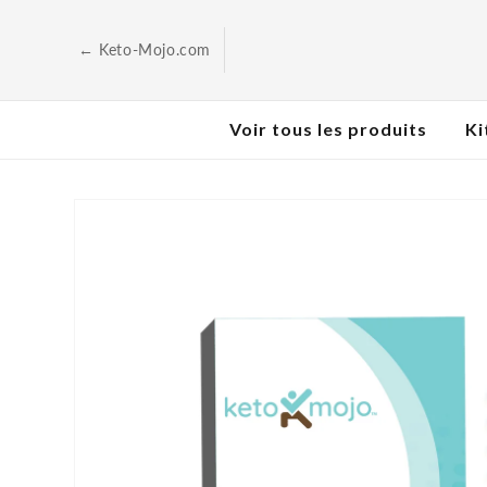
Skip to
content
← Keto-Mojo.com
Voir tous les produits
Ki
Passer à
l'information
sur les
produits