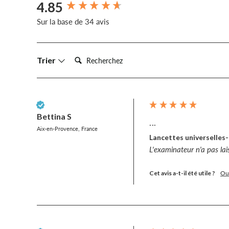
4.85
New content loaded
Sur la base de 34 avis
Recherche :
Trier
Client vérifié
Bettina S
...
Aix-en-Provence, France
Lancettes universelles-
L'examinateur n'a pas la
Cet avis a-t-il été utile ?
Ou