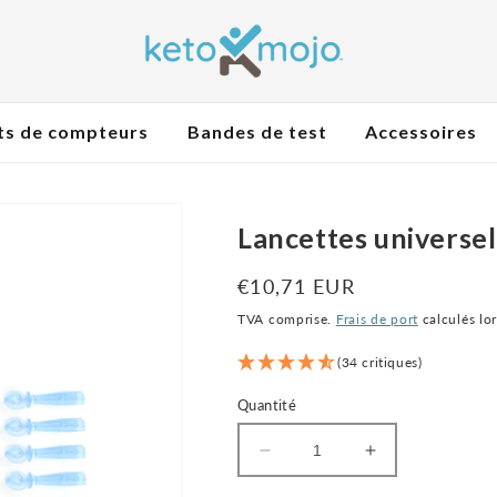
ts de compteurs
Bandes de test
Accessoires
Lancettes universel
Prix
€10,71 EUR
normal
TVA comprise.
Frais de port
calculés lo
(34 critiques)
Quantité
Diminuer
Augmenter
la
la