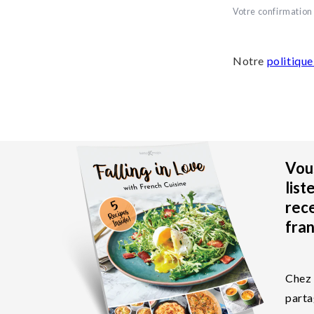
Vous
list
rec
fran
Chez 
parta