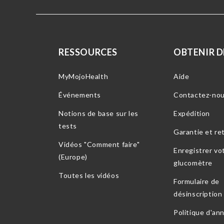
RESSOURCES
OBTENIR DE
MyMojoHealth
Aide
Événements
Contactez-no
Notions de base sur les
Expédition
tests
Garantie et re
Vidéos "Comment faire"
Enregistrer vo
(Europe)
glucomètre
Toutes les vidéos
Formulaire de
désinscription
Politique d'an