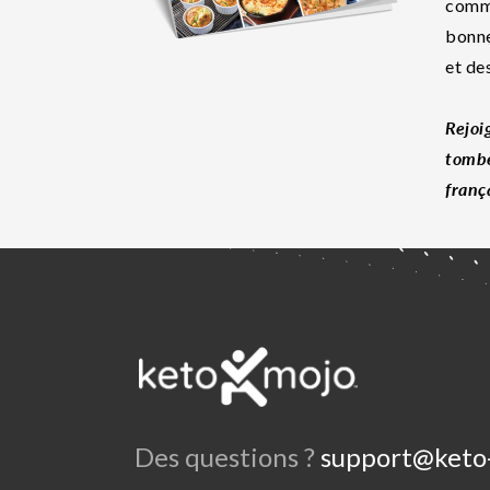
commu
bonne
et de
Rejoi
tombe
franç
Des questions ?
support@keto