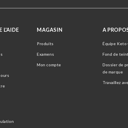
 L'AIDE
MAGASIN
A PROPOS
Produits
Équipe Keto
us
Examens
Fond de tein
Mon compte
Dossier de pr
de marque
tours
Travaillez av
tre
nulation