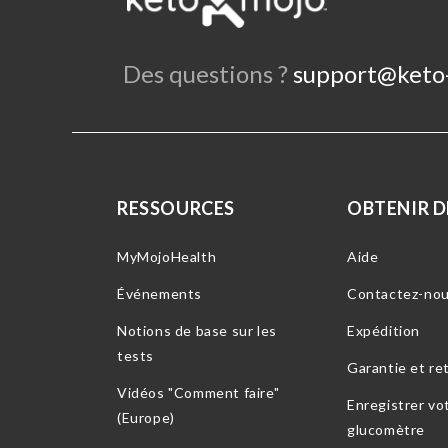
Des questions ?
support@keto
RESSOURCES
OBTENIR DE
MyMojoHealth
Aide
Événements
Contactez-no
Notions de base sur les
Expédition
tests
Garantie et re
Vidéos "Comment faire"
Enregistrer vo
(Europe)
glucomètre