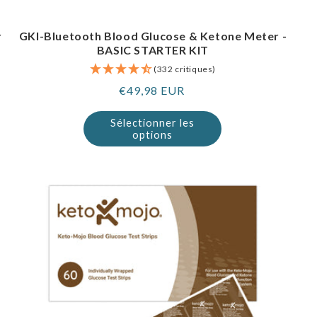
r
GKI-Bluetooth Blood Glucose & Ketone Meter -
BASIC STARTER KIT
(332 critiques)
Prix
€49,98 EUR
normal
Sélectionner les
options