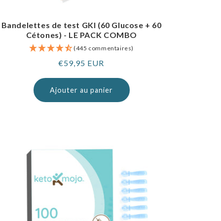
Bandelettes de test GKI (60 Glucose + 60
Cétones) - LE PACK COMBO
(445 commentaires)
Prix
€59,95 EUR
normal
Ajouter au panier