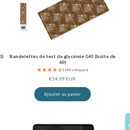
0)
Bandelettes de test de glycémie GKI (boîte de
60)
(149 critiques)
Prix
€14,99 EUR
normal
Ajouter au panier