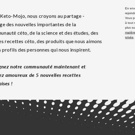
En envo
rejoind
Keto-Mojo, nous croyons au partage -
Vous p
à tout
ge des nouvelles importantes de la
plus su
nauté céto, de la science et des études, des
matière
privée
.
s recettes céto, des produits que nous aimons
s profils des personnes qui nous inspirent.
gnez notre communauté maintenant et
z amoureux de 5 nouvelles recettes
aises !