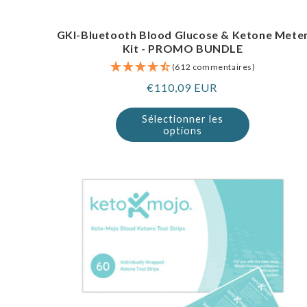
GKI-Bluetooth Blood Glucose & Ketone Mete
Kit - PROMO BUNDLE
(612 commentaires)
Prix
€110,09 EUR
normal
Sélectionner les
options