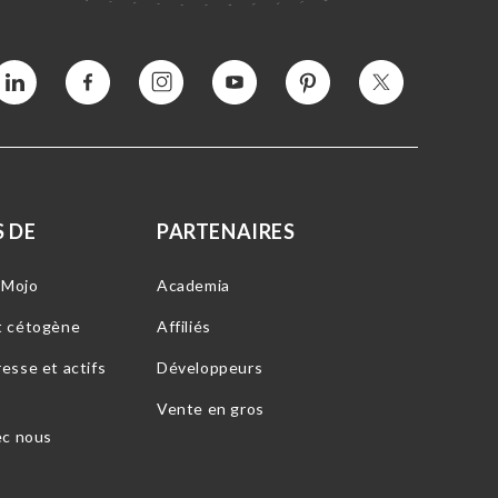
Vimeo
Facebook
Instagram
YouTube
Intérêt
Twitter
 DE
PARTENAIRES
-Mojo
Academia
t cétogène
Affiliés
esse et actifs
Développeurs
Vente en gros
ec nous