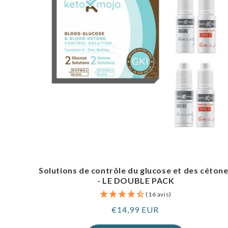
Solutions de contrôle du glucose et des céton
- LE DOUBLE PACK
(16 avis)
Prix
€14,99 EUR
normal