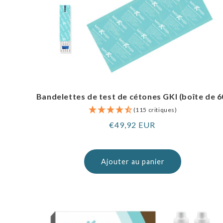
Bandelettes de test de cétones GKI (boîte de 6
(115 critiques)
Prix
€49,92 EUR
normal
Ajouter au panier