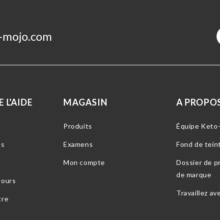
-mojo.com
 L'AIDE
MAGASIN
A PROPOS
Produits
Équipe Keto
us
Examens
Fond de tein
Mon compte
Dossier de pr
de marque
tours
Travaillez av
tre