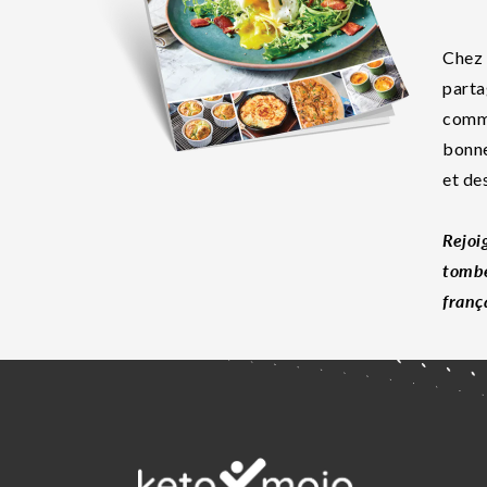
Chez 
parta
commu
bonne
et de
Rejoi
tombe
franç