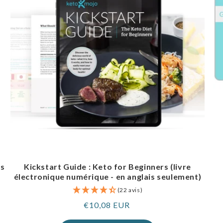
es
Kickstart Guide : Keto for Beginners (livre
électronique numérique - en anglais seulement)
(22 avis)
Prix
€10,08 EUR
normal