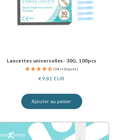
Lancettes universelles- 30G, 100pcs
(34 critiques)
Prix
€9,81 EUR
normal
Ajouter au panier