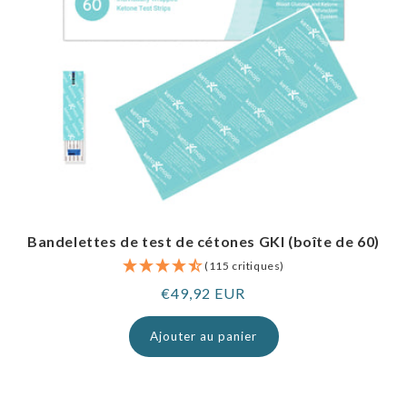
Bandelettes de test de cétones GKI (boîte de 60)
(115 critiques)
Prix
€49,92 EUR
normal
Ajouter au panier