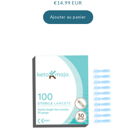
Prix
€14,99 EUR
normal
Ajouter au panier