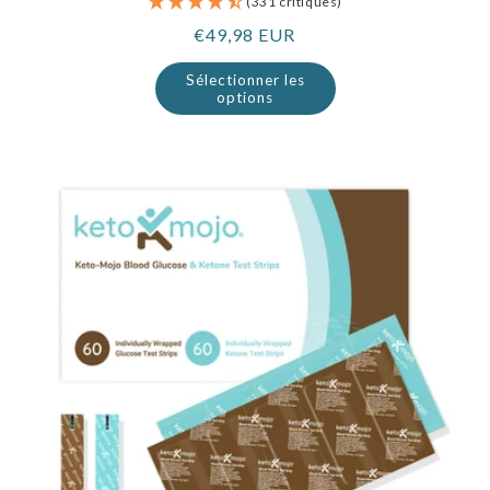
(331 critiques)
Prix
€49,98 EUR
normal
Sélectionner les
options