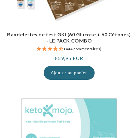
Bandelettes de test GKI (60 Glucose + 60 Cétones)
- LE PACK COMBO
(444 commentaires)
Prix
€59,95 EUR
normal
Ajouter au panier