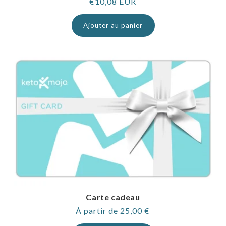
Prix
€10,08 EUR
normal
Ajouter au panier
Carte cadeau
Prix
À partir de 25,00 €
normal