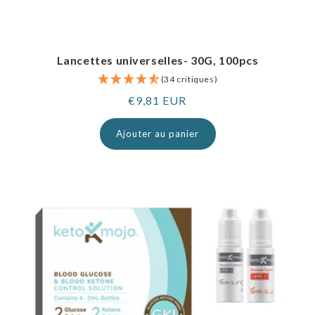
Lancettes universelles- 30G, 100pcs
(34 critiques)
Prix
€9,81 EUR
normal
Ajouter au panier