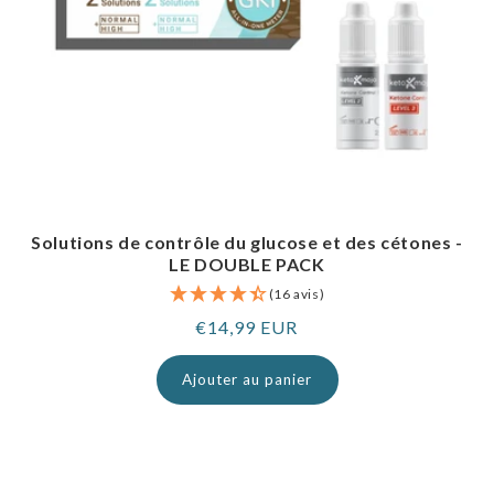
Solutions de contrôle du glucose et des cétones -
LE DOUBLE PACK
(16 avis)
Prix
€14,99 EUR
normal
Ajouter au panier