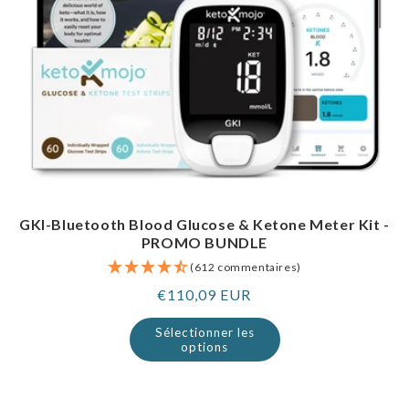
GKI-Bluetooth Blood Glucose & Ketone Meter Kit -
PROMO BUNDLE
(612 commentaires)
Prix
€110,09 EUR
normal
Sélectionner les
options