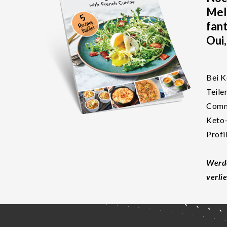
Meld
fan
Oui,
Bei K
Teile
Commu
Keto-
Profi
Werde
verli