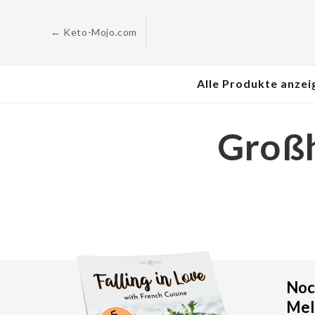
Zum
Inhalt
springen
← Keto-Mojo.com
Alle Produkte anzei
Großh
Noch
Meld