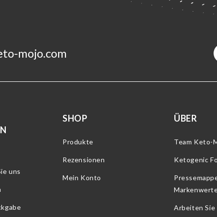
eto-mojo.com
SHOP
ÜBER
RN
Produkte
Team Keto-
Rezensionen
Ketogenic F
ie uns
Mein Konto
Pressemapp
n
Markenwert
ckgabe
Arbeiten Sie