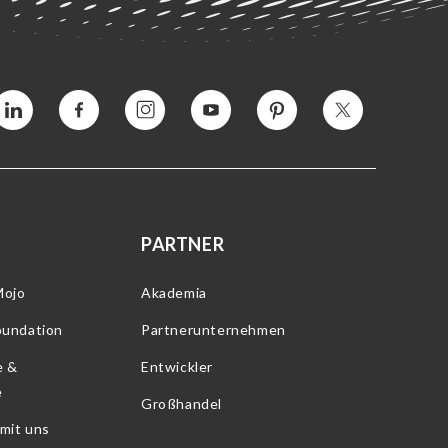
Vimeo
Facebook
Instagram
YouTube
Interesse
Twitter
PARTNER
Mojo
Akademia
oundation
Partnerunternehmen
e &
Entwickler
e
Großhandel
 mit uns