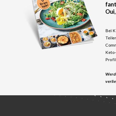
fan
Oui,
Bei K
Teile
Commu
Keto-
Profi
Werde
verli