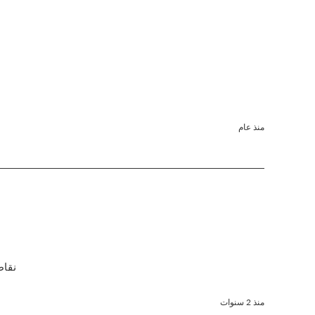
منذ عام
5 نقاط عندما أحصل على الكتاب   لم أتمكن من تنزيل الكتاب الإلكتروني، أرجو إرسال الرابط مرة أخرى 
منذ 2 سنوات