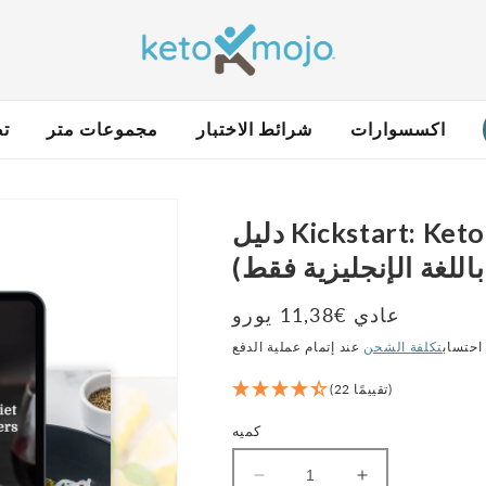
اكسسوارات
شرائط الاختبار
مجموعات متر
تص
دليل Kickstart: Keto للمبتدئين (كتاب إلكتروني رقمي
باللغة الإنجليزية فقط)
عادي €11,38 يورو
سعر
احتساب
تكلفة الشحن
(22 تقييمًا)
كميه
زيادة
تقليل