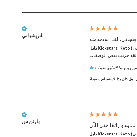
عميل تم التحقق منه
باتريشيا تي
...
رقمي)
 لقد جربت بعض الوصفات
هل كان هذا الاستعراض مفيدا؟
عميل تم التحقق منه
مارتن س
يبدو رائعًا حتى الآن،...
رقمي)