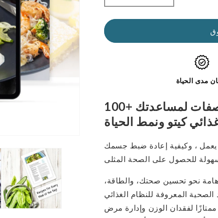
الكمية
الكمية
لدليل
لدليل
Kickstart:
Kickstart:
ق
Keto
Keto
للمبتدئين
للمبتدئين
(كتاب
(كتاب
إلكتروني
إلكتروني
ن مدى الحياة
رقمي
رقمي
باللغة
باللغة
100+ صفحات من المقالات والأدلة والوصفات لمساعدتك
الإنجليزية
الإنجليزية
فقط)
فقط)
 يعمل ، وكيفية إعادة ضبط جسمك
هامة نحو تحسين صحتك، والطاقة،
 الصحية المعروفة للنظام الغذائي
 ممتازًا لفقدان الوزن وإدارة مرض