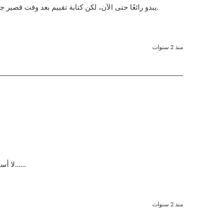
يبدو رائعًا حتى الآن، لكن كتابة تقييم بعد وقت قصير جدًّا من استلامه لن يكون أمراً صائباً؛ وبعد فترة من الاستخدام الفعلي، سأتمكن من تقديم تقييم صادق.
منذ 2 سنوات
لا أستطيع العثور على الرابط بعد أن رأيته للمرة الأولى. أنا متأكد من أنه موجود في مكان ما على السحابة……
منذ 2 سنوات