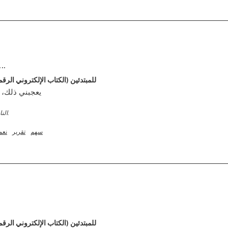
يعجبني، لقد استخدمته
دليل Kickstart: Keto للمبتدئين (الكتاب الإلكتروني ال
يعجبني ذلك،
2 الناس وجدو هذا التعليق مفيدا.
سهم
تقرير
نعم
دليل Kickstart: Keto للمبتدئين (الكتاب الإلكتروني ال