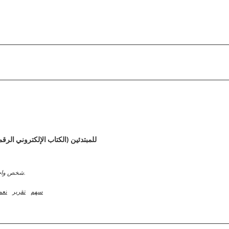
دليل Kickstart: Keto للمبتدئين (الكتاب الإلكتروني ال
شخص واحد وجد هذا الاستعراض مفيدا.
سهم
تقرير
نعم