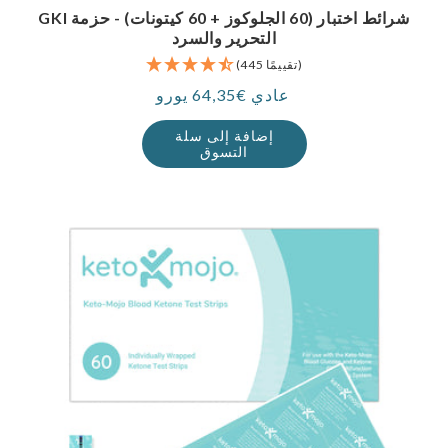
GKI شرائط اختبار (60 الجلوكوز + 60 كيتونات) - حزمة
التحرير والسرد
(445 تقييمًا)
عادي €64,35 يورو
سعر
إضافة إلى سلة
التسوق