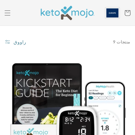
الانتقال
إلى
المحتوى
عربه
راووق
9 منتجات