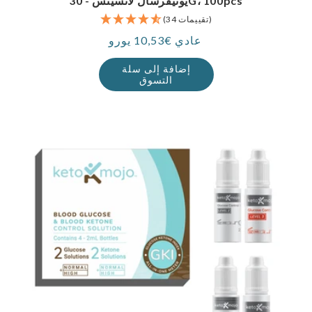
يونيفرسال لانسيتس - 30G، 100pcs
(34 تقييمات)
عادي €10,53 يورو
سعر
إضافة إلى سلة
التسوق