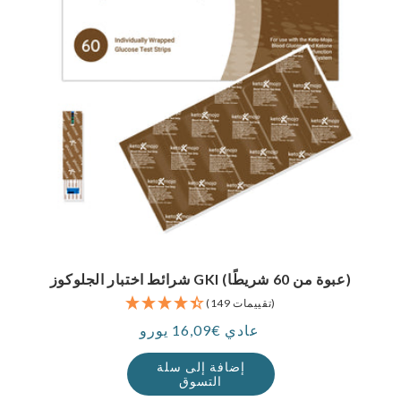
شرائط اختبار الجلوكوز GKI (عبوة من 60 شريطًا)
(149 تقييمات)
عادي €16,09 يورو
سعر
إضافة إلى سلة
التسوق