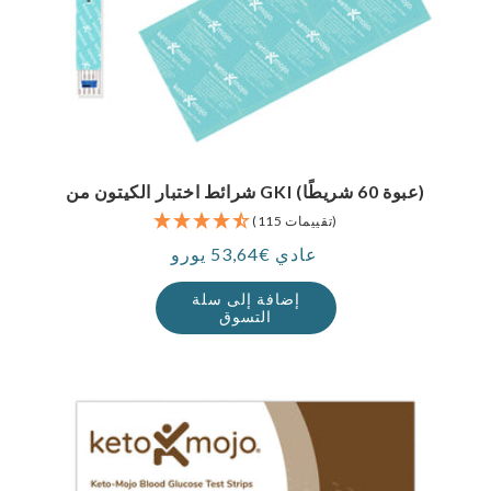
شرائط اختبار الكيتون من GKI (عبوة 60 شريطًا)
(115 تقييمات)
عادي €53,64 يورو
سعر
إضافة إلى سلة
التسوق