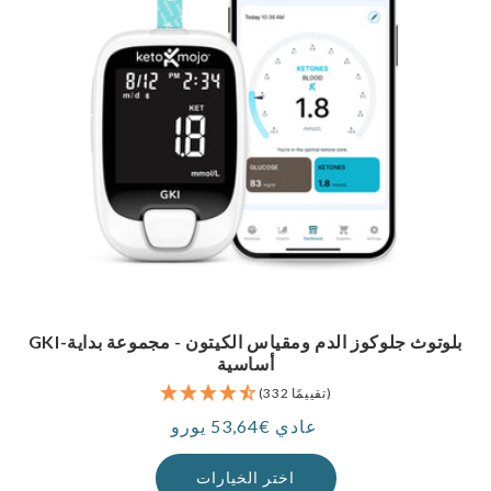
GKI-بلوتوث جلوكوز الدم ومقياس الكيتون - مجموعة بداية
أساسية
(332 تقييمًا)
عادي €53,64 يورو
سعر
اختر الخيارات