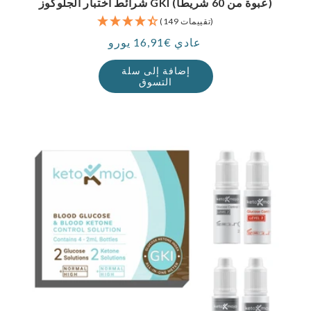
شرائط اختبار الجلوكوز GKI (عبوة من 60 شريطًا)
(149 تقييمات)
عادي €16,91 يورو
سعر
إضافة إلى سلة
التسوق