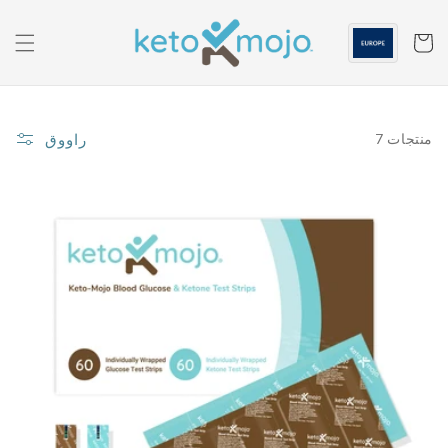
الانتقال
إلى
المحتوى
عربه
راووق
7 منتجات