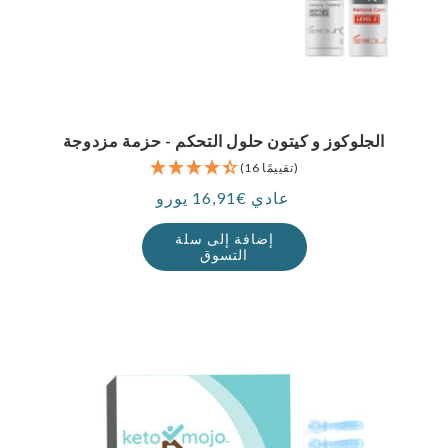
الجلوكوز و كيتون حلول التحكم - حزمة مزدوجة
(16 تقييمًا)
عادي €16,91 يورو
سعر
إضافة إلى سلة
التسوق