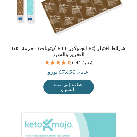
GKI شرائط اختبار (60 الجلوكوز + 60 كيتونات) - حزمة
التحرير والسرد
(445 تقييمًا)
عادي €67,65 يورو
سعر
إضافة إلى سلة
التسوق