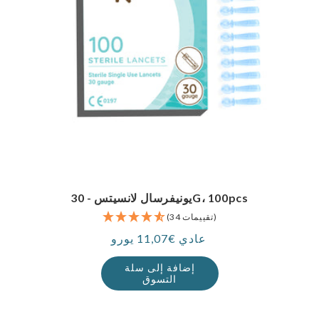
يونيفرسال لانسيتس - 30G، 100pcs
(34 تقييمات)
عادي €11,07 يورو
سعر
إضافة إلى سلة
التسوق