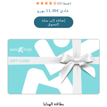
(22 تقييمًا)
عادي €11,38 يورو
سعر
إضافة إلى سلة
التسوق
بطاقة الهدايا