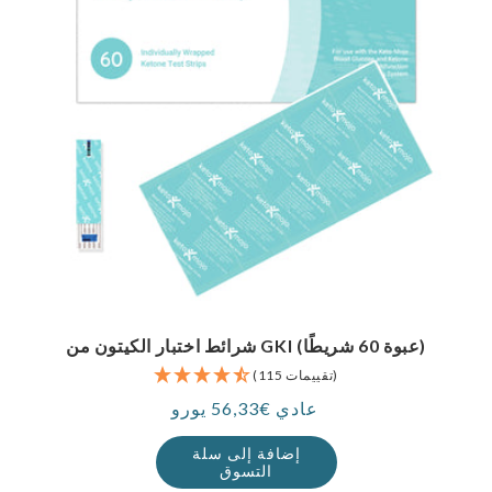
شرائط اختبار الكيتون من GKI (عبوة 60 شريطًا)
(115 تقييمات)
عادي €56,33 يورو
سعر
إضافة إلى سلة
التسوق