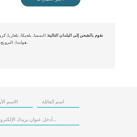
نقوم بالشحن إلى البلدان التالية:
النمسا، بلجيكا، بلغاريا، كرو
.
هولندا، النرويج،