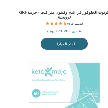
GKI-بلوتوث الجلوكوز في الدم وكيتون متر كيت - حزمة
ترويجية
(613 تقييمًا)
عادي €121,20 يورو
سعر
اختر الخيارات