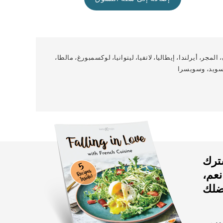
المجر، أيرلندا، إيطاليا، لاتفيا، ليتوانيا، لوكسمبورغ، مالطا،
 السويد، وسويسرا
شترك
! نعم،