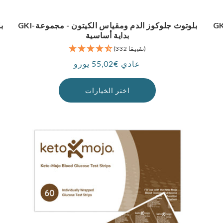
6 الجلوكوز + 60 كيتونات) - حزمة
GKI-بلوتوث جلوكوز الدم ومقياس الكيتون - مجموعة
بداية أساسية
(332 تقييمًا)
عادي €55,02 يورو
سعر
اختر الخيارات