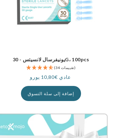
يونيفرسال لانسيتس - 30G، 100pcs
(34 تقييمات)
عادي €10,80 يورو
سعر
إضافة إلى سلة التسوق