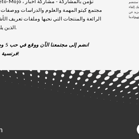
، ستنضم
ك إلغاء
مجتمع كيتو المهمة والعلوم والدراسات ووصفات ا
زيد عن
صية
الرائعة والمنتجات التي نحبها وملفات تعريف ال
الذين يلهموننا.
انضم إلى مجت
فرنسية جديدة!
m
و