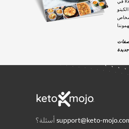
في Keto-Mojo ، نؤمن بالمشاركة - مشاركة أخبار
لكيتو
أشخاص
معنا الآن ووقع في حب 5 وصفات
support@keto-mojo.co
أسئلة؟