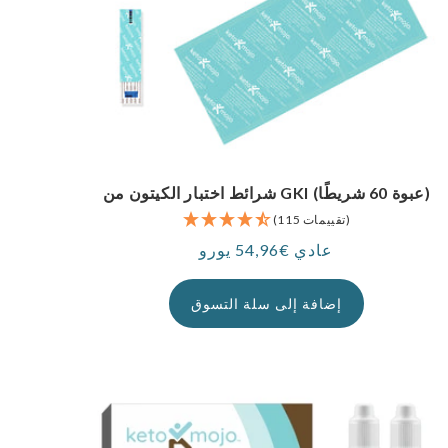
شرائط اختبار الكيتون من GKI (عبوة 60 شريطًا)
(115 تقييمات)
عادي €54,96 يورو
سعر
إضافة إلى سلة التسوق