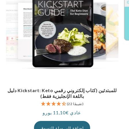
دليل Kickstart: Keto للمبتدئين (كتاب إلكتروني رقمي
باللغة الإنجليزية فقط)
(22 تقييمًا)
عادي €11,10 يورو
سعر
إضافة إلى سلة التسوق