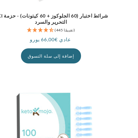
GKI شرائط اختبار (0
التحرير والسرد
(445 تقييمًا)
عادي €66,00 يورو
سعر
إضافة إلى سلة التسوق