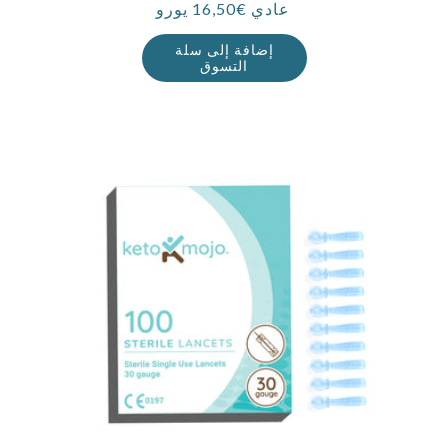
عادي €16,50 يورو
سعر
إضافة إلى سلة
التسوق