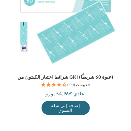
شرائط اختبار الكيتون من GKI (عبوة 60 شريطًا)
(115 تقييمات)
عادي €54,96 يورو
سعر
إضافة إلى سلة
التسوق