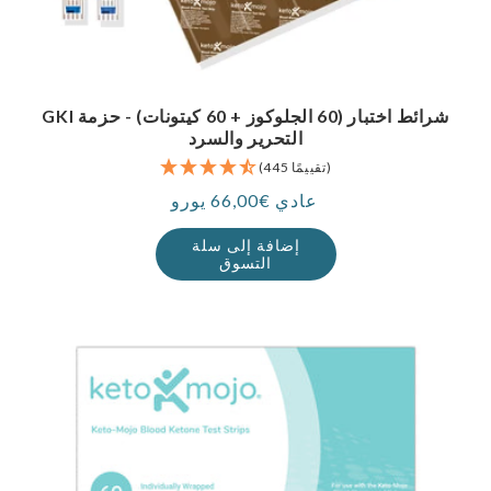
GKI شرائط اختبار (60 الجلوكوز + 60 كيتونات) - حزمة
التحرير والسرد
(445 تقييمًا)
عادي €66,00 يورو
سعر
إضافة إلى سلة
التسوق