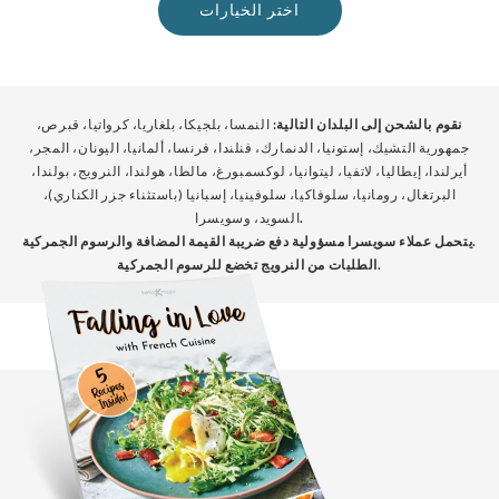
اختر الخيارات
نقوم بالشحن إلى البلدان التالية:
النمسا، بلجيكا، بلغاريا، كرواتيا، قبرص،
جمهورية التشيك، إستونيا، الدنمارك، فنلندا، فرنسا، ألمانيا، اليونان، المجر،
أيرلندا، إيطاليا، لاتفيا، ليتوانيا، لوكسمبورغ، مالطا، هولندا، النرويج، بولندا،
البرتغال، رومانيا، سلوفاكيا، سلوفينيا، إسبانيا (باستثناء جزر الكناري)،
.
السويد، وسويسرا
يتحمل عملاء سويسرا مسؤولية دفع ضريبة القيمة المضافة والرسوم الجمركية.
الطلبات من النرويج تخضع للرسوم الجمركية.