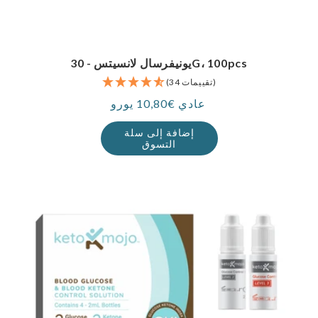
يونيفرسال لانسيتس - 30G، 100pcs
(34 تقييمات)
عادي €10,80 يورو
سعر
إضافة إلى سلة
التسوق