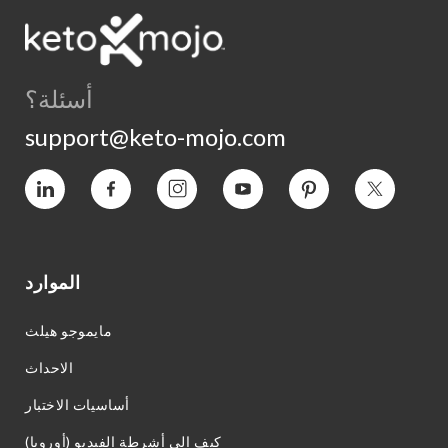
أسئلة؟
support@keto-mojo.com
التغريد
بينتيريست
يوتيوب
انستغرام
فيسبوك
فيميو
الموارد
مايموجو هيلث
الاحداث
أساسيات الاختبار
كيف إلى أشرطة الفيديو (أوروبا)