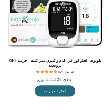
GKI-بلوتوث الجلوكوز في الدم وكيتون متر كيت - حزمة
ترويجية
(613 تقييمًا)
عادي €121,20 يورو
سعر
اختر الخيارات