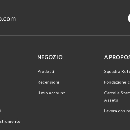
o.com
NEGOZIO
A PROPOS
Prodotti
Squadra Ket
Recensioni
Fondazione 
Il mio account
Cartella Sta
Assets
i
Lavora con n
o strumento