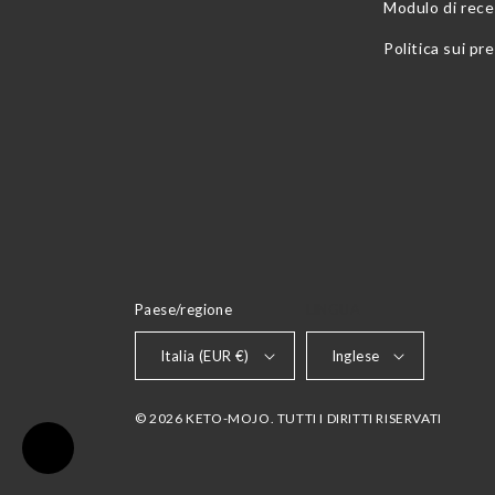
Modulo di rec
Politica sui pre
Paese/regione
LINGUA
Italia (EUR €)
Inglese
© 2026 KETO-MOJO. TUTTI I DIRITTI RISERVATI