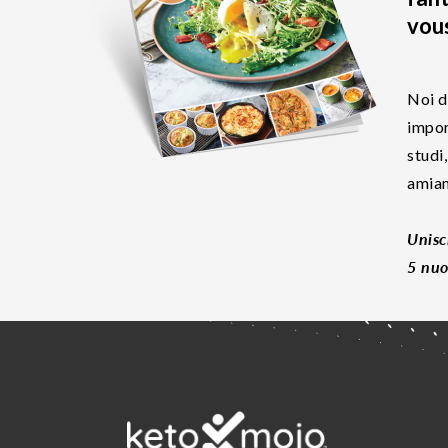
vous
Noi d
impor
studi
amiam
Unisc
5 nuo