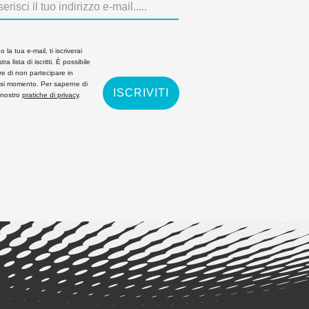
 la tua e-mail, ti iscriverai
tra lista di iscritti. È possibile
re di non partecipare in
asi momento. Per saperne di
ISCRIVITI
 nostro
pratiche di privacy
.