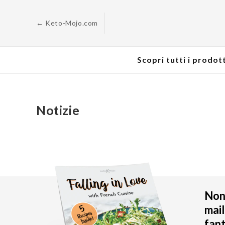
Passa al
contenuto
← Keto-Mojo.com
Scopri tutti i prodott
Notizie
Non 
mail
fant