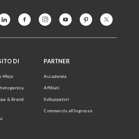
Vimeo
Facebook
Instagram
YouTube
Pinterest
Twitter
ITO DI
PARTNER
o-Mojo
Accademia
chetogenica
Affiliati
mpa & Brand
Sviluppatori
Commercio all'ingrosso
oi