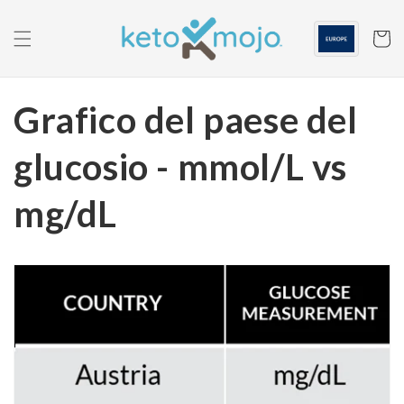
Passa al
contenuto
Carrell
Grafico del paese del
glucosio - mmol/L vs
mg/dL