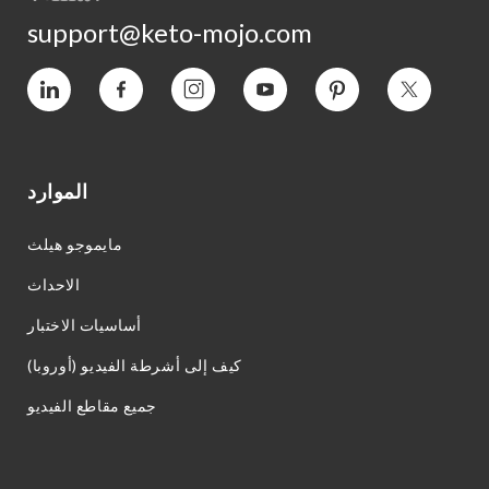
support@keto-mojo.com
التغريد
بينتيريست
يوتيوب
انستغرام
فيسبوك
فيميو
الموارد
مايموجو هيلث
الاحداث
أساسيات الاختبار
كيف إلى أشرطة الفيديو (أوروبا)
جميع مقاطع الفيديو