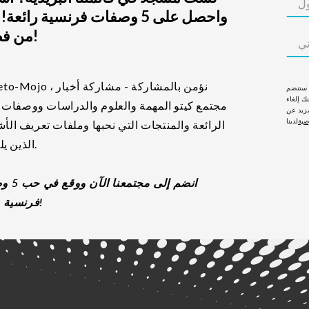
واحصل على 5 وصفات فرنسية رائعة
من فضلك!
، ستنضم
ك إلغاء
مجتمع كيتو المهمة والعلوم والدراسات ووصفات ا
زيد عن
صية
الرائعة والمنتجات التي نحبها وملفات تعريف ال
الذين يلهموننا.
انضم إلى مجت
فرنسية جديدة!