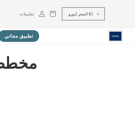
تسجيل
عربه
تعليمات
المجر (يورو €)
الدخول
تطبيق مجاني
مخطط ب