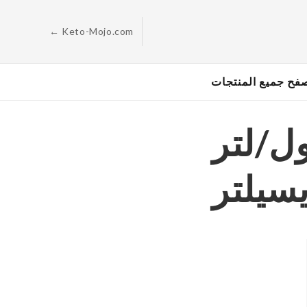
الانتقال
إلى
المحتوى
← Keto-Mojo.com
فح جميع المنتجات
ل/لتر
سيلتر