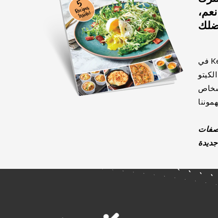
! نعم،
في Keto-Mojo ، نؤمن بالمشاركة - مشاركة أخبار
لكيتو
أشخاص
معنا الآن ووقع في حب 5 وصفات