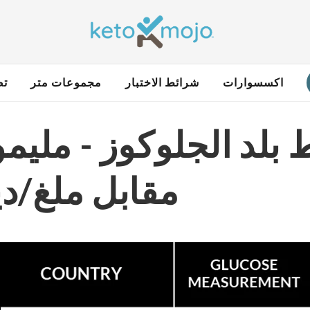
اكسسوارات
شرائط الاختبار
مجموعات متر
تص
لد الجلوكوز - مليمو
مقابل ملغ/دي