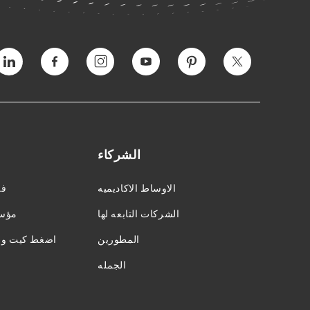
التغريد
بينتيريست
يوتيوب
انستغرام
فيسبوك
فيمي
الشركاء
الاوساط الاكاديميه
فر
الشركات التابعه لها
مؤسس
المطورين
اضغط كيت وال
الجمله