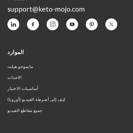
support@keto-mojo.com
التغريد
بينتيريست
يوتيوب
انستغرام
فيسبوك
فيميو
الموارد
مايموجو هيلث
الاحداث
أساسيات الاختبار
كيف إلى أشرطة الفيديو (أوروبا)
جميع مقاطع الفيديو